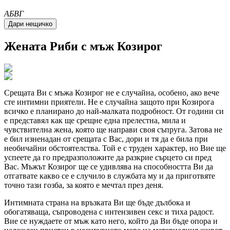
A
Б
В
Г
Жената
Риби
с мъж Козирог
Срещата Ви с мъжа Козирог не е случайна, особено, ако вече
сте интимни приятели. Не е случайна защото при Козирога
всичко е планирано до най-малката подробност. От години си
е представял как ще срещне една прелестна, мила и
чувствителна жена, която ще направи своя съпруга. Затова не
е бил изненадан от срещата с Вас, дори и тя да е била при
необичайни обстоятелства. Той е с труден характер, но Вие ще
успеете да го предразположите да разкрие сърцето си пред
Вас. Мъжът Козирог ще се удивлява на способността Ви да
отгатвате какво се е случило в службата му и да приготвяте
точно тази гозба, за която е мечтал през деня.
Интимната страна на връзката Ви ще бъде дълбока и
обогатяваща, съпроводена с интензивен секс и тиха радост.
Вие се нуждаете от мъж като него, който да Ви бъде опора и