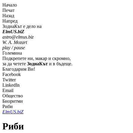
Начало
Печат
Назад
Напред
ЗодиаКът е дело на
Elm
U
S
.bi
Z
astro@elmus.biz
W. A. Mozart
play / pause
Големина
Подкрепете ни, макар и скромно,
за да четете
ЗодиаКът
и в бъдеще.
Благодарим Ви!
Facebook
Twitter
LinkedIn
Email
Общество
Биоритми
Риби
Elm
U
S
.bi
Z
Риби