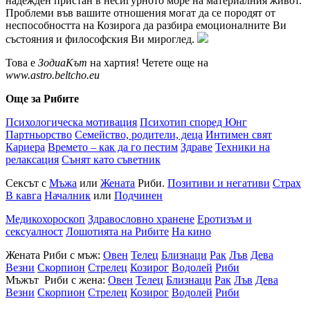
надежден пристан в несигурното море на материалния живот.
Проблеми във вашите отношения могат да се породят от
неспособността на Козирога да разбира емоционалните Ви
състояния и философския Ви мироглед.
Това е
ЗодиаКът
на хартия! Четете още на
www.astro.beltcho.eu
Още за Рибите
Психологическа мотивация
Психотип според Юнг
Партньорство
Семейство, родители, деца
Интимен свят
Кариера
Времето – как да го пестим
Здраве
Техники на
релаксация
Сънят като съветник
Сексът с
Мъжа
или
Жената
Риби.
Позитиви и негативи
Страх
В кавга
Началник
или
Подчинен
Медикохороскоп
Здравословно хранене
Еротизъм и
сексуалност
Лошотията на Рибите
На кино
Жената Риби с мъж:
Овен
Телец
Близнаци
Рак
Лъв
Дева
Везни
Скорпион
Стрелец
Козирог
Водолей
Риби
Мъжът Риби с жена:
Овен
Телец
Близнаци
Рак
Лъв
Дева
Везни
Скорпион
Стрелец
Козирог
Водолей
Риби