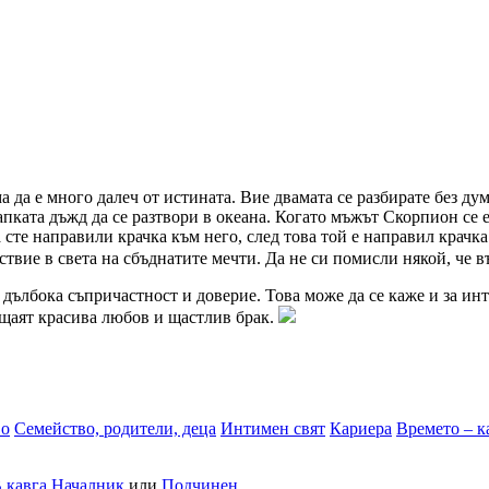
ма да е много далеч от истината. Вие двамата се разбирате без д
апката дъжд да се разтвори в океана. Когато мъжът Скорпион се е 
сте направили крачка към него, след това той е направил крачк
ствие в света на сбъднатите мечти. Да не си помисли някой, че в
ълбока съпричастност и доверие. Това може да се каже и за инт
ещаят красива любов и щастлив брак.
во
Семейство, родители, деца
Интимен свят
Кариера
Времето – к
 кавга
Началник
или
Подчинен