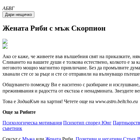
A
Б
В
Г
Жената
Риби
с мъж Скорпион
Ако се каже, че живеете във вълшебния свят на приказките, ня
Сливането на вашите души е толкова естествено, колкото е за к
неговото мощно магнитно привличане. Без да промълвите дума 
хванали сте се за ръце и сте се отправили на вълнуващо пътеше
Общуването помежду Ви е наситено с разбиране и изслушване, д
преживявания и радостта от екстаза е ненадмината. Звездите в
Това е
ЗодиаКът
на хартия! Четете още на
www.astro.beltcho.eu
Още за Рибите
Психологическа мотивация
Психотип според Юнг
Партньорст
съветник
Сексът с
Мъжа
или
Жената
Риби.
Позитиви и негативи
Страх
В