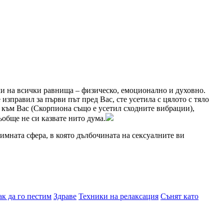
уми на всички равнища – физическо, емоционално и духовно.
изправил за първи път пред Вас, сте усетила с цялото с тяло
а към Вас (Скорпиона също е усетил сходните вибрации),
ъобще не си казвате нито дума.
имната сфера, в която дълбочината на сексуалните ви
ак да го пестим
Здраве
Техники на релаксация
Сънят като