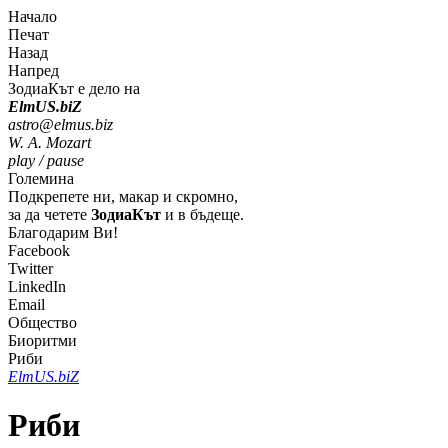
Начало
Печат
Назад
Напред
ЗодиаКът е дело на
Elm
U
S
.bi
Z
astro@elmus.biz
W. A. Mozart
play / pause
Големина
Подкрепете ни, макар и скромно,
за да четете
ЗодиаКът
и в бъдеще.
Благодарим Ви!
Facebook
Twitter
LinkedIn
Email
Общество
Биоритми
Риби
Elm
U
S
.bi
Z
Риби