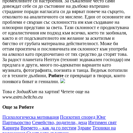
променливите си настроения. За съжаление често сами
довеждат себе си до състояние на дълбоко вътрешно
страдание поради нагласата си да вярват повече на сърцето,
отколкото на аналитичното си мислене. Един от основните им
проблеми е свързан със склонността им към създаване на
илюзорни представи за света. Тази склонност е продиктувана
от идеалистичния им подход към всичко, което ти заобикаля,
както и от подсъзнателното им желание за аскетизъм и
бягство от грубата материална действителност. Може би
оттам произтича и пословичната им склонност към употреба
на алкохол като предпочитано от тях средство да сторят това.
За радост планетата Нептун (техният зодиакален господар) им
предлага и други, много по-адекватни варианти като
музиката, фотографията, поезията и танца. Веднъж потопили
се в техните дълбини,
Рибите
се превръщат в творци, които
понякога биват и гениални.
Това е
ЗодиаКът
на хартия! Четете още на
www.astro.beltcho.eu
Още за Рибите
Психологическа мотивация
Психотип според Юнг
Партньорство
Семейство, родители, деца
Интимен свят
Кариера
Времето – как да го пестим
Здраве
Техники на