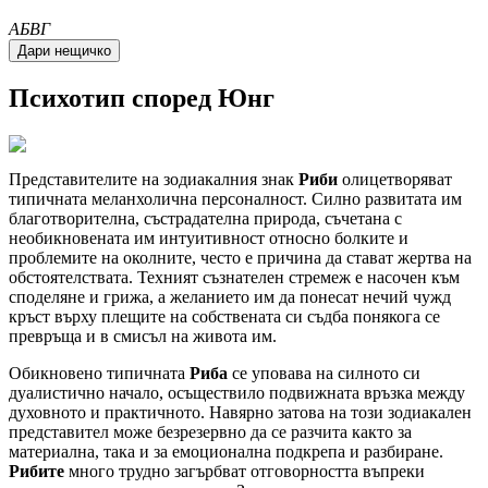
A
Б
В
Г
Психотип според Юнг
Представителите на зодиакалния знак
Риби
олицетворяват
типичната меланхолична персоналност. Силно развитата им
благотворителна, състрадателна природа, съчетана с
необикновената им интуитивност относно болките и
проблемите на околните, често е причина да стават жертва на
обстоятелствата. Техният съзнателен стремеж е насочен към
споделяне и грижа, а желанието им да понесат нечий чужд
кръст върху плещите на собствената си съдба понякога се
превръща и в смисъл на живота им.
Обикновено типичната
Риба
се уповава на силното си
дуалистично начало, осъществило подвижната връзка между
духовното и практичното. Навярно затова на този зодиакален
представител може безрезервно да се разчита както за
материална, така и за емоционална подкрепа и разбиране.
Рибите
много трудно загърбват отговорността въпреки