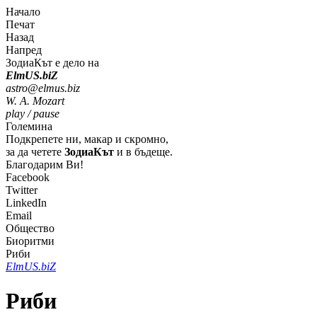
Начало
Печат
Назад
Напред
ЗодиаКът е дело на
Elm
U
S
.bi
Z
astro@elmus.biz
W. A. Mozart
play / pause
Големина
Подкрепете ни, макар и скромно,
за да четете
ЗодиаКът
и в бъдеще.
Благодарим Ви!
Facebook
Twitter
LinkedIn
Email
Общество
Биоритми
Риби
Elm
U
S
.bi
Z
Риби