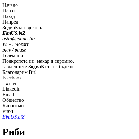
Начало
Печат
Назад
Напред
ЗодиаКът е дело на
Elm
U
S
.bi
Z
astro@elmus.biz
W. A. Mozart
play / pause
Големина
Подкрепете ни, макар и скромно,
за да четете
ЗодиаКът
и в бъдеще.
Благодарим Ви!
Facebook
Twitter
LinkedIn
Email
Общество
Биоритми
Риби
Elm
U
S
.bi
Z
Риби