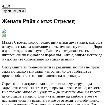
A
Б
В
Г
Жената
Риби
с мъж Стрелец
Мъжът Стрелец много трудно ще намери друга жена, която да
изслушва с такова внимание увлекателните му истории. Дори
и да повтори някоя случка, Вие ще я изслушате със същия
интерес, сякаш я чувате за първи път. Така е, защото искате да
му доставите удоволствие по всякакъв начин.
Сексуалните ви темпераменти са различни, но това не прави
секса по-малко вълнуващ, напротив, но ще трябва да се
приспособявате към изискванията на партньора.
Стрелецът е настроен авантюристично и му е трудно да
задълбочи отношенията в една връзка, а това е нещо, от което
Вие толкова много се нуждаете – да намерите мъж, на когото
да се отдадете изцяло. Вие интуитивно ще разберете кога е
настъпил часът на раздялата и ще се оттеглите незабелязано,
което ще постави Стрелеца пред дилемата да тръгне да Ви