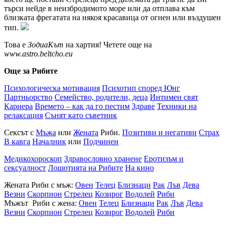
търси нейде в неизбродимото море или да отплава към
близката фрегатата на някоя красавица от огнен или въздушен
тип.
Това е
ЗодиаКът
на хартия! Четете още на
www.astro.beltcho.eu
Още за Рибите
Психологическа мотивация
Психотип според Юнг
Партньорство
Семейство, родители, деца
Интимен свят
Кариера
Времето – как да го пестим
Здраве
Техники на
релаксация
Сънят като съветник
Сексът с
Мъжа
или
Жената
Риби.
Позитиви и негативи
Страх
В кавга
Началник
или
Подчинен
Медикохороскоп
Здравословно хранене
Еротизъм и
сексуалност
Лошотията на Рибите
На кино
Жената Риби с мъж:
Овен
Телец
Близнаци
Рак
Лъв
Дева
Везни
Скорпион
Стрелец
Козирог
Водолей
Риби
Мъжът Риби с жена:
Овен
Телец
Близнаци
Рак
Лъв
Дева
Везни
Скорпион
Стрелец
Козирог
Водолей
Риби