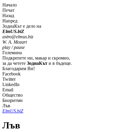
Начало
Печат
Назад
Напред
ЗодиаКът е дело на
Elm
U
S
.bi
Z
astro@elmus.biz
W. A. Mozart
play / pause
Големина
Подкрепете ни, макар и скромно,
за да четете
ЗодиаКът
и в бъдеще.
Благодарим Ви!
Facebook
Twitter
LinkedIn
Email
Общество
Биоритми
Лъв
Elm
U
S
.bi
Z
Лъв