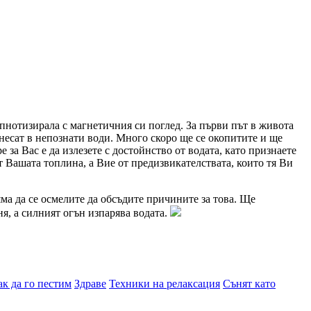
ипнотизирала с магнетичния си поглед. За първи път в живота
тнесат в непознати води. Много скоро ще се окопитите и ще
 за Вас е да излезете с достойнство от водата, като признаете
 Вашата топлина, а Вие от предизвикателствата, които тя Ви
ма да се осмелите да обсъдите причините за това. Ще
я, а силният огън изпарява водата.
ак да го пестим
Здраве
Техники на релаксация
Сънят като