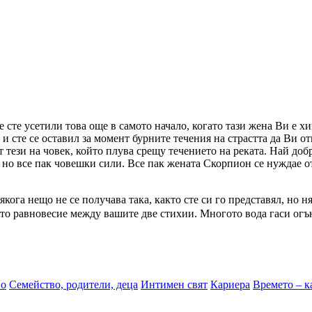
 сте усетили това още в самото начало, когато тази жена Ви е х
 и сте се оставил за момент бурните течения на страстта да Ви о
тези на човек, който плува срещу течението на реката. Най добре
но все пак човешки сили. Все пак жената Скорпион се нуждае от
ога нещо не се получава така, както сте си го представял, но ня
ото равновесие между вашите две стихии. Многото вода гаси огън
во
Семейство, родители, деца
Интимен свят
Кариера
Времето – к