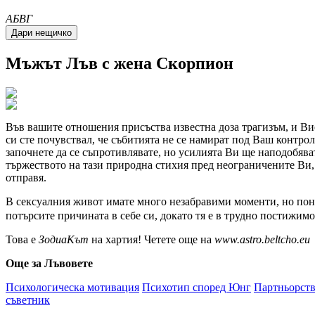
A
Б
В
Г
Мъжът
Лъв
с жена Скорпион
Във вашите отношения присъства известна доза трагизъм, и Вие
си сте почувствал, че събитията не се намират под Ваш контрол
започнете да се съпротивлявате, но усилията Ви ще наподобяват 
тържеството на тази природна стихия пред неограничените Ви, 
отправя.
В сексуалния живот имате много незабравими моменти, но поняк
потърсите причината в себе си, докато тя е в трудно постижим
Това е
ЗодиаКът
на хартия! Четете още на
www.astro.beltcho.eu
Още за Лъвовете
Психологическа мотивация
Психотип според Юнг
Партньорст
съветник