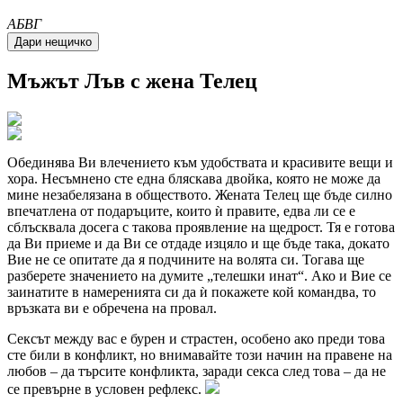
A
Б
В
Г
Мъжът
Лъв
с жена Телец
Обединява Ви влечението към удобствата и красивите вещи и
хора. Несъмнено сте една бляскава двойка, която не може да
мине незабелязана в обществото. Жената Телец ще бъде силно
впечатлена от подаръците, които ѝ правите, едва ли се е
сблъсквала досега с такова проявление на щедрост. Тя е готова
да Ви приеме и да Ви се отдаде изцяло и ще бъде така, докато
Вие не се опитате да я подчините на волята си. Тогава ще
разберете значението на думите
телешки инат
. Ако и Вие се
заинатите в намеренията си да ѝ покажете кой командва, то
връзката ви е обречена на провал.
Сексът между вас е бурен и страстен, особено ако преди това
сте били в конфликт, но внимавайте този начин на правене на
любов – да търсите конфликта, заради секса след това – да не
се превърне в условен рефлекс.