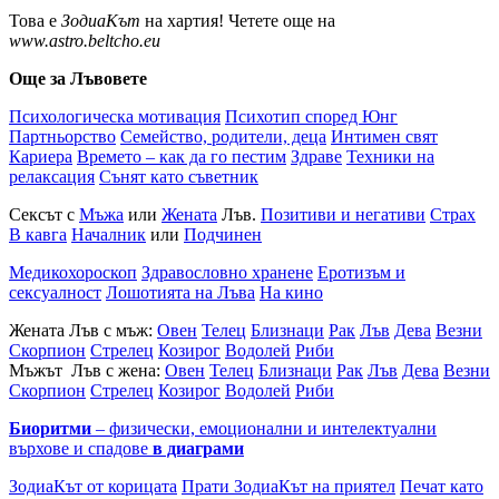
Това е
ЗодиаКът
на хартия! Четете още на
www.astro.beltcho.eu
Още за Лъвовете
Психологическа мотивация
Психотип според Юнг
Партньорство
Семейство, родители, деца
Интимен свят
Кариера
Времето – как да го пестим
Здраве
Техники на
релаксация
Сънят като съветник
Сексът с
Мъжа
или
Жената
Лъв.
Позитиви и негативи
Страх
В кавга
Началник
или
Подчинен
Медикохороскоп
Здравословно хранене
Еротизъм и
сексуалност
Лошотията на Лъва
На кино
Жената Лъв с мъж:
Овен
Телец
Близнаци
Рак
Лъв
Дева
Везни
Скорпион
Стрелец
Козирог
Водолей
Риби
Мъжът Лъв с жена:
Овен
Телец
Близнаци
Рак
Лъв
Дева
Везни
Скорпион
Стрелец
Козирог
Водолей
Риби
Биоритми
– физически, емоционални и интелектуални
върхове и спадове
в диаграми
ЗодиаКът от корицата
Прати ЗодиаКът на приятел
Печат като