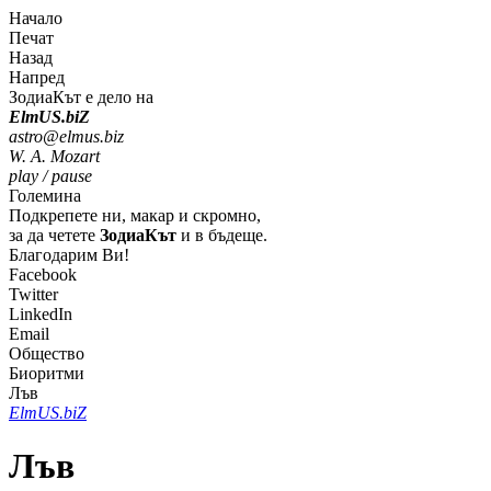
Начало
Печат
Назад
Напред
ЗодиаКът е дело на
Elm
U
S
.bi
Z
astro@elmus.biz
W. A. Mozart
play / pause
Големина
Подкрепете ни, макар и скромно,
за да четете
ЗодиаКът
и в бъдеще.
Благодарим Ви!
Facebook
Twitter
LinkedIn
Email
Общество
Биоритми
Лъв
Elm
U
S
.bi
Z
Лъв