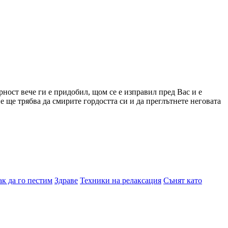
рност вече ги е придобил, щом се е изправил пред Вас и е
е ще трябва да смирите гордостта си и да преглътнете неговата
ак да го пестим
Здраве
Техники на релаксация
Сънят като