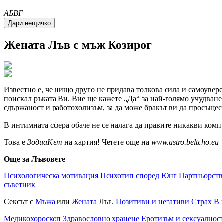
A
Б
В
Г
Жената
Лъв
с мъж Козирог
Известно е, че нищо друго не придава толкова сила и самоувере
поискал ръката Ви. Вие ще кажете
Да
за най-голямо учудване 
сдържаност и работохолизъм, за да може бракът ви да просъщес
В интимната сфера обаче не се налага да правите никакви компр
Това е
ЗодиаКът
на хартия! Четете още на
www.astro.beltcho.eu
Още за Лъвовете
Психологическа мотивация
Психотип според Юнг
Партньорст
съветник
Сексът с
Мъжа
или
Жената
Лъв.
Позитиви и негативи
Страх
В 
Медикохороскоп
Здравословно хранене
Еротизъм и сексуалнос