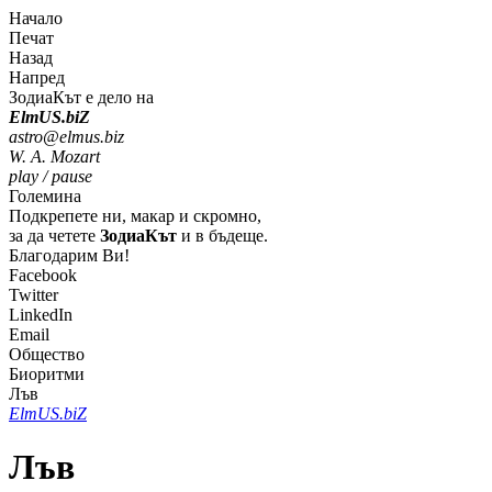
Начало
Печат
Назад
Напред
ЗодиаКът е дело на
Elm
U
S
.bi
Z
astro@elmus.biz
W. A. Mozart
play / pause
Големина
Подкрепете ни, макар и скромно,
за да четете
ЗодиаКът
и в бъдеще.
Благодарим Ви!
Facebook
Twitter
LinkedIn
Email
Общество
Биоритми
Лъв
Elm
U
S
.bi
Z
Лъв