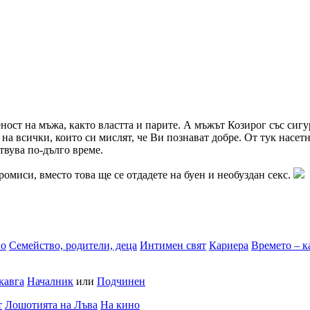
ност на мъжа, както властта и парите. А мъжът Козирог със сигу
на всички, които си мислят, че Ви познават добре. От тук насетн
твува по-дълго време.
омиси, вместо това ще се отдадете на буен и необуздан секс.
во
Семейство, родители, деца
Интимен свят
Кариера
Времето – к
кавга
Началник
или
Подчинен
т
Лошотията на Лъва
На кино