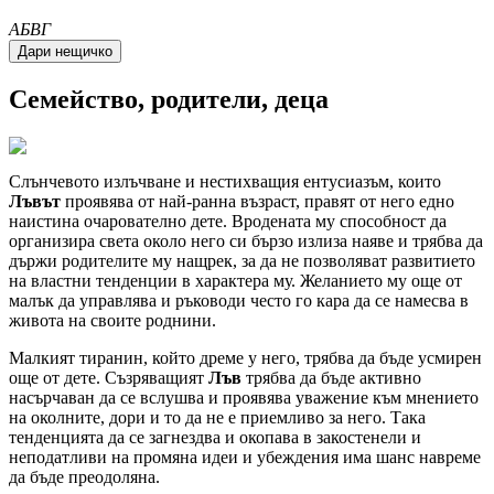
A
Б
В
Г
Семейство, родители, деца
Слънчевото излъчване и нестихващия ентусиазъм, които
Лъвът
проявява от най-ранна възраст, правят от него едно
наистина очарователно дете. Вродената му способност да
организира света около него си бързо излиза наяве и трябва да
държи родителите му нащрек, за да не позволяват развитието
на властни тенденции в характера му. Желанието му още от
малък да управлява и ръководи често го кара да се намесва в
живота на своите роднини.
Малкият тиранин, който дреме у него, трябва да бъде усмирен
още от дете. Съзряващият
Лъв
трябва да бъде активно
насърчаван да се вслушва и проявява уважение към мнението
на околните, дори и то да не е приемливо за него. Така
тенденцията да се загнездва и окопава в закостенели и
неподатливи на промяна идеи и убеждения има шанс навреме
да бъде преодоляна.