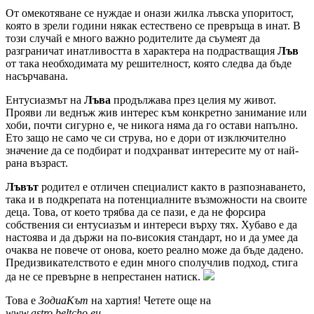
От омекотяване се нуждае и онази жилка лъвска упоритост,
която в зрели години някак естествено се превръща в инат. В
този случай е много важно родителите да съумеят да
разграничат инатливостта в характера на подрастващия
Лъв
от така необходимата му решителност, която следва да бъде
насърчавана.
Ентусиазмът на
Лъва
продължава през целия му живот.
Прояви ли веднъж жив интерес към конкретно занимание или
хоби, почти сигурно е, че никога няма да го остави напълно.
Ето защо не само че си струва, но е дори от изключително
значение да се подбират и подхранват интересите му от най-
рана възраст.
Лъвът
родител е отличен специалист както в разпознаването,
така и в подкрепата на потенциалните възможности на своите
деца. Това, от което трябва да се пази, е да не форсира
собствения си ентусиазъм и интереси върху тях. Хубаво е да
настоява и да държи на по-високия стандарт, но и да умее да
очаква не повече от онова, което реално може да бъде дадено.
Предизвикателството е един много сполучлив подход, стига
да не се превърне в непрестанен натиск.
Това е
ЗодиаКът
на хартия! Четете още на
www.astro.beltcho.eu