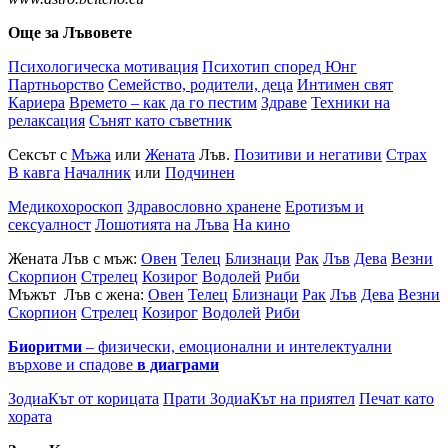
Още за Лъвовете
Психологическа мотивация
Психотип според Юнг
Партньорство
Семейство, родители, деца
Интимен свят
Кариера
Времето – как да го пестим
Здраве
Техники на
релаксация
Сънят като съветник
Сексът с
Мъжа
или
Жената
Лъв.
Позитиви и негативи
Страх
В кавга
Началник
или
Подчинен
Медикохороскоп
Здравословно хранене
Еротизъм и
сексуалност
Лошотията на Лъва
На кино
Жената Лъв с мъж:
Овен
Телец
Близнаци
Рак
Лъв
Дева
Везни
Скорпион
Стрелец
Козирог
Водолей
Риби
Мъжът Лъв с жена:
Овен
Телец
Близнаци
Рак
Лъв
Дева
Везни
Скорпион
Стрелец
Козирог
Водолей
Риби
Биоритми
– физически, емоционални и интелектуални
върхове и спадове
в диаграми
ЗодиаКът от корицата
Прати ЗодиаКът на приятел
Печат като
хората