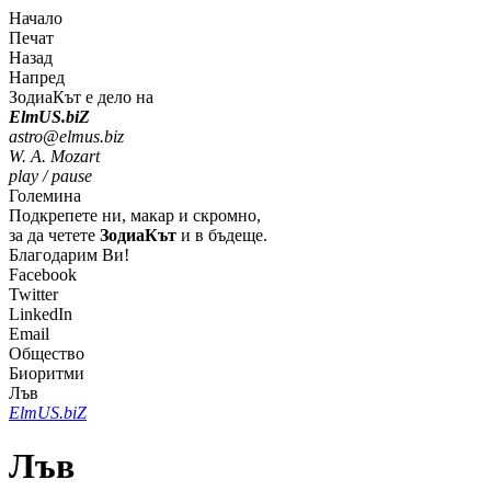
Начало
Печат
Назад
Напред
ЗодиаКът е дело на
Elm
U
S
.bi
Z
astro@elmus.biz
W. A. Mozart
play / pause
Големина
Подкрепете ни, макар и скромно,
за да четете
ЗодиаКът
и в бъдеще.
Благодарим Ви!
Facebook
Twitter
LinkedIn
Email
Общество
Биоритми
Лъв
Elm
U
S
.bi
Z
Лъв