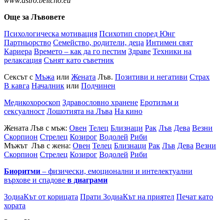
www.astro.beltcho.eu
Още за Лъвовете
Психологическа мотивация
Психотип според Юнг
Партньорство
Семейство, родители, деца
Интимен свят
Кариера
Времето – как да го пестим
Здраве
Техники на
релаксация
Сънят като съветник
Сексът с
Мъжа
или
Жената
Лъв.
Позитиви и негативи
Страх
В кавга
Началник
или
Подчинен
Медикохороскоп
Здравословно хранене
Еротизъм и
сексуалност
Лошотията на Лъва
На кино
Жената Лъв с мъж:
Овен
Телец
Близнаци
Рак
Лъв
Дева
Везни
Скорпион
Стрелец
Козирог
Водолей
Риби
Мъжът Лъв с жена:
Овен
Телец
Близнаци
Рак
Лъв
Дева
Везни
Скорпион
Стрелец
Козирог
Водолей
Риби
Биоритми
– физически, емоционални и интелектуални
върхове и спадове
в диаграми
ЗодиаКът от корицата
Прати ЗодиаКът на приятел
Печат като
хората