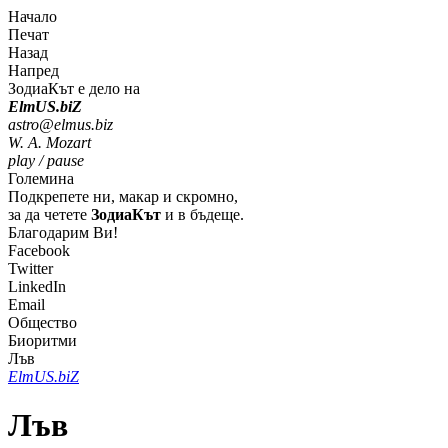
Начало
Печат
Назад
Напред
ЗодиаКът е дело на
Elm
U
S
.bi
Z
astro@elmus.biz
W. A. Mozart
play / pause
Големина
Подкрепете ни, макар и скромно,
за да четете
ЗодиаКът
и в бъдеще.
Благодарим Ви!
Facebook
Twitter
LinkedIn
Email
Общество
Биоритми
Лъв
Elm
U
S
.bi
Z
Лъв