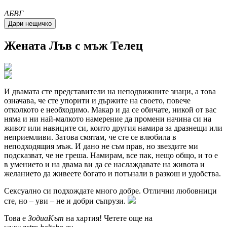
A
Б
В
Г
Жената
Лъв
с мъж Телец
И двамата сте представители на неподвижните знаци, а това
означава, че сте упорити и държите на своето, повече
отколкото е необходимо. Макар и да се обичате, никой от вас
няма и ни най-малкото намерение да промени начина си на
живот или навиците си, които другия намира за дразнещи или
неприемливи. Затова смятам, че сте се влюбила в
неподходящия мъж. И дано не съм прав, но звездите ми
подсказват, че не греша. Намирам, все пак, нещо общо, и то е
в умението и на двама ви да се наслаждавате на живота и
желанието да живеете богато и потънали в разкош и удобства.
Сексуално си подхождате много добре. Отлични любовници
сте, но – уви – не и добри съпрузи.
Това е
ЗодиаКът
на хартия! Четете още на