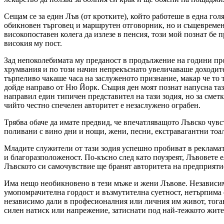
Сещам се за един Лъв (от кротките), който работеше в една го
обикновен търговец и маршрутен отговорник, но и същевременн
високопоставен колега да излезе в пенсия, този мой познат бе 
високия му пост.
Зад непоколебимата му преданост в продължение на години про
хрумвания и по този начин непрекъснато увеличаваше доходите
търпеливо чакаше часа на заслуженото признание, макар че то т
дойде направо от Ню Йорк. Същия ден моят познат напусна тази
направил един типичен представител на тази зодия, но за сметк
чийто честно спечелен авторитет е незаслужено ограбен.
Трябва обаче да имате предвид, че впечатляващото Лъвско чувс
поливани с вино дни и нощи, жени, песни, екстравагантни тоа
Младите служители от тази зодия успешно пробиват в рекламат
и благоразположеност. По-късно след като поузреят, Лъвовете е
Лъвското си самочувствие ще бранят авторитета на предприятие
Има нещо необикновено в тези мъже и жени Лъвове. Независимо
умопомрачителна гордост и възмутителна суетност, нетърпима е
независимо дали в професионалния или личния им живот, тогав
силен натиск или напрежение, затиснати под най-тежкото житей