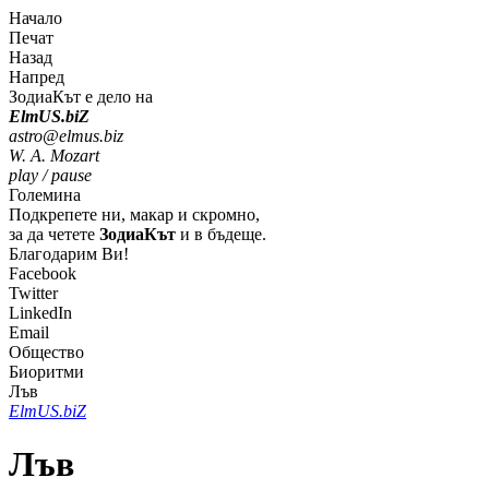
Начало
Печат
Назад
Напред
ЗодиаКът е дело на
Elm
U
S
.bi
Z
astro@elmus.biz
W. A. Mozart
play / pause
Големина
Подкрепете ни, макар и скромно,
за да четете
ЗодиаКът
и в бъдеще.
Благодарим Ви!
Facebook
Twitter
LinkedIn
Email
Общество
Биоритми
Лъв
Elm
U
S
.bi
Z
Лъв