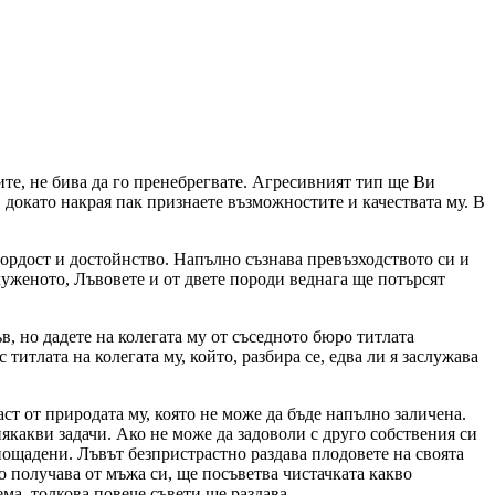
ите, не бива да го пренебрегвате. Агресивният тип ще Ви
 докато накрая пак признаете възможностите и качествата му. В
 гордост и достойнство. Напълно съзнава превъзходството си и
служеното, Лъвовете и от двете породи веднага ще потърсят
, но дадете на колегата му от съседното бюро титлата
титлата на колегата му, който, разбира се, едва ли я заслужава
ст от природата му, която не може да бъде напълно заличена.
якакви задачи. Ако не може да задоволи с друго собствения си
пощадени. Лъвът безпристрастно раздава плодовете на своята
о получава от мъжа си, ще посъветва чистачката какво
ма, толкова повече съвети ще раздава.