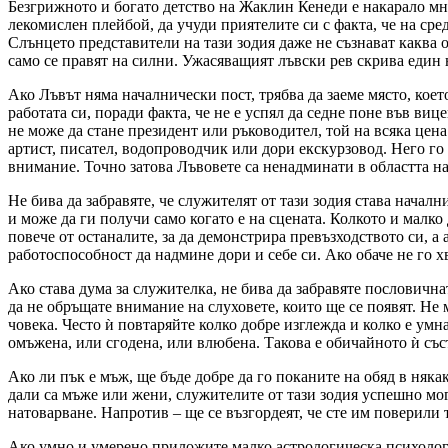
Безгрижното и богато детство на Жаклин Кенеди е накарало мног
лекомислен плейбой, да учуди приятелите си с факта, че на сре
Слънцето представители на тази зодия даже не съзнават каква ог
само се правят на силни. Ужасяващият лъвски рев скрива един
Ако Лъвът няма началнически пост, трябва да заеме място, коет
работата си, поради факта, че не е успял да седне поне във ви
не може да стане президент или ръководител, той на всяка цена
артист, писател, водопроводчик или дори екскурзовод. Него го
внимание. Точно затова Лъвовете са ненадминати в областта на
Не бива да забравяте, че служителят от тази зодия става начал
и може да ги получи само когато е на сцената. Колкото и малко
повече от останалите, за да демонстрира превъзходството си, а
работоспособност да надмине дори и себе си. Ако обаче не го 
Ако става дума за служителка, не бива да забравяте пословичнат
да не обръщате внимание на слуховете, които ще се появят. Не м
човека. Често ѝ повтаряйте колко добре изглежда и колко е умн
омъжена, или сгодена, или влюбена. Такова е обичайното ѝ съ
Ако ли пък е мъж, ще бъде добре да го поканите на обяд в няка
дали са мъже или жени, служителите от тази зодия успешно мог
натоварване. Напротив – ще се възгордеят, че сте им поверили т
Ако умно и умерено приложите малко астрологическа психолог