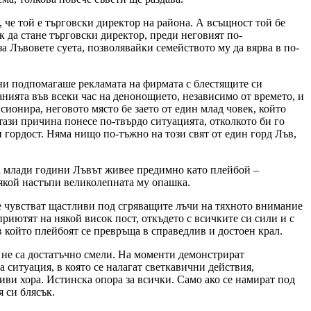
 че той е търговски директор на района. А всъщност той бе
 да стане търговски директор, преди неговият по-
а Лъвовете суета, позволявайки семейството му да вярва в по-
ини подпомагаше рекламата на фирмата с блестящите си
нията във всеки час на денонощието, независимо от времето, и
сионира, неговото място бе заето от един млад човек, който
ази причина понесе по-твърдо ситуацията, отколкото би го
и гордост. Няма нищо по-тъжно на този свят от един горд Лъв,
 На млади години Лъвът живее предимно като плейбой –
някой настъпи великолепната му опашка.
е чувстват щастливи под сгряващите лъчи на тяхното внимание
приютят на някой висок пост, откъдето с всичките си сили и с
 който плейбоят се превръща в справедлив и достоен крал.
 не са достатъчно смели. На моменти демонстрират
 ситуация, в която се налагат светкавични действия,
ви хора. Истинска опора за всички. Само ако се намират под
 си блясък.