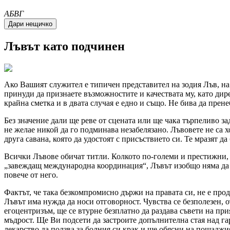
A
Б
В
Г
Лъвът като подчинен
Ако Вашият служител е типичен представител на зодия Лъв, на 
принуди да признаете възможностите и качествата му, като дир
крайна сметка и в двата случая е едно и също. Не бива да пре
Без значение дали ще реве от сцената или ще чака търпеливо за
не желае никой да го подминава незабелязано. Лъвовете не са х
друга савана, която да удостоят с присъствието си. Те мразят д
Всички Лъвове обичат титли. Колкото по-големи и престижни, т
завеждащ международна координация
, Лъвът изобщо няма да 
повече от него.
Фактът, че така безкомпромисно държи на правата си, не е прод
Лъвът има нужда да носи отговорност. Чувства се безполезен, о
егоцентризъм, ще се втурне безплатно да раздава съвети на пр
мъдрост. Ще Ви подсети да застроите допълнителна стая над га
лекарство да ползва за болния си крак и ще обясни на пощаджия