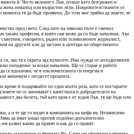
 живота ѝ. Често явление е Лъв, познат като безгрижен и
и за жена инвалид или възрастни лели. Покровителстваните от
 момента тя да бъде проявена. До този миг трябва да знаете, че
чества пред света. След като на няколко пъти е сменил
ъм такава професия, в която сам може да си бъде началник. Ако
р, съветник, говорител, радио или телевизионен журналист,
ния на другите или да застане в центъра на общественото
а си, ако тя е скрита зад кулисите. Има нужда от аплодисменти
нско попадение за всеки началник. Ще се старае и работи
 да се вдъхнови, че в изключителната си енергия и
мали минимум с петдесет процента.
на време ѝ подарявайте по една жълта роза, като се постараете
луховете не се занимават с качествата и добродетелите на
ъщност два билета, тъй като щом е от зодия Лъв, тя ще бъде или
чки, а и те ще го видят в компанията на шефа му. Независимо
х. Няма да имат нищо против подобно допълнително
им казват какво да правят и как да го правят.
тинско съкровище за фирмата Ви. Сами ще обзаведат кабинета