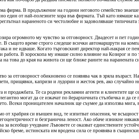
ляма фирма. В продължение на години неговото семейство знаеше,
о един от най-полезните хора във фирмата. Тъй като нямаше как
преглътнал нараненото си честолюбие и задоволяваше типичната з
зира огромното му чувство за отговорност. Двадесет и пет год
. В същото време строго следеше всички автомаршрути на компа
ака и не идваше. Когато търговският директор най-накрая се пен
 работа. В хороскопа му имаше силно влияние на Козирог и по т
а на това до края на живота си ще ближе раните на наранената с
тво за отговорност обикновено се появява чак в зряла възраст.
лети, прищявки, капризи и лудории и жесток рев, ако случайно 
а и продажбата. Те са родени рекламни агенти и клиентите ще с
легантно могат да се изкачат по йерархичната стълбичка и да се 
то. Всеки проницателен началник ще съумее да използва мига, в
 от храбрия си външен вид, те изпитват опасения, че всъщност
гоцентричност и безгранична леност. Ако обаче изникне някаква
а за всеобщо учудване Лъвовете се оказват единствените устойчи
ско бреме, истинската им вродена сила се проявява в същинския