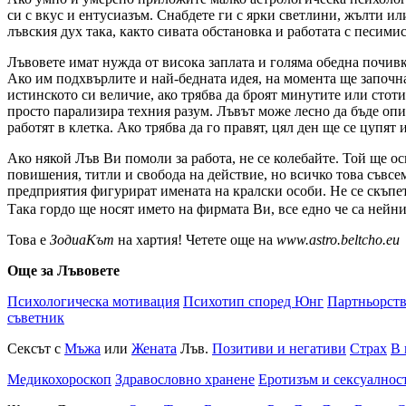
си с вкус и ентусиазъм. Снабдете ги с ярки светлини, жълти 
лъвския дух така, както сивата обстановка и работата с песими
Лъвовете имат нужда от висока заплата и голяма обедна почивка
Ако им подхвърлите и най-бедната идея, на момента ще започна
истинското си величие, ако трябва да броят минутите или стотин
просто парализира техния разум. Лъвът може лесно да бъде опит
работят в клетка. Ако трябва да го правят, цял ден ще се цупят 
Ако някой Лъв Ви помоли за работа, не се колебайте. Той ще ос
повишения, титли и свобода на действие, но всичко това съвсем
предприятия фигурират имената на кралски особи. Не се скъпет
Така гордо ще носят името на фирмата Ви, все едно че са нейни
Това е
ЗодиаКът
на хартия! Четете още на
www.astro.beltcho.eu
Още за Лъвовете
Психологическа мотивация
Психотип според Юнг
Партньорст
съветник
Сексът с
Мъжа
или
Жената
Лъв.
Позитиви и негативи
Страх
В 
Медикохороскоп
Здравословно хранене
Еротизъм и сексуалнос