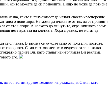
шини, които можете да си позволите. Нищо не може да потисне
ална изява, както и възможност да изявят своето красноречие.
т много нови хора. Не може да очаквате от тях да се проявят в
о са от сто нагоре. А колкото до минутите, ограниченото време
овдигнете вратата на клетката. Хора с размах не могат да
а се оплаква. В замяна се нуждае само от похвали, постове,
за отговорност. Само се замислете във ведомостите на колко
огократно парите Ви, като станат най-голямата Ви реклама.
говото его.
ак да го пестим
Здраве
Техники на релаксация
Сънят като