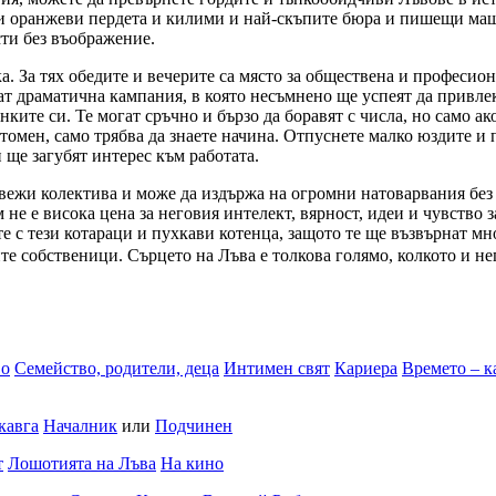
или оранжеви пердета и килими и най-скъпите бюра и пишещи ма
сти без въображение.
. За тях обедите и вечерите са място за обществена и професион
т драматична кампания, в която несъмнено ще успеят да привлека
ките си. Те могат сръчно и бързо да боравят с числа, но само ак
омен, само трябва да знаете начина. Отпуснете малко юздите и п
и ще загубят интерес към работата.
вежи колектива и може да издържа на огромни натоварвания без д
 не е висока цена за неговия интелект, вярност, идеи и чувство 
е с тези котараци и пухкави котенца, защото те ще възвърнат мн
те собственици. Сърцето на Лъва е толкова голямо, колкото и не
во
Семейство, родители, деца
Интимен свят
Кариера
Времето – к
кавга
Началник
или
Подчинен
т
Лошотията на Лъва
На кино