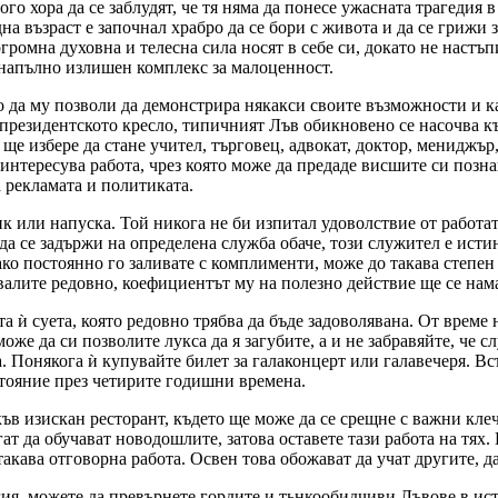
о хора да се заблудят, че тя няма да понесе ужасната трагедия в
дна възраст е започнал храбро да се бори с живота и да се гриж
ромна духовна и телесна сила носят в себе си, докато не настъпи
 напълно излишен комплекс за малоценност.
о да му позволи да демонстрира някакси своите възможности и ка
цепрезидентското кресло, типичният Лъв обикновено се насочва к
 ще избере да стане учител, търговец, адвокат, доктор, мениджъ
 интересува работа, чрез която може да предаде висшите си позна
 рекламата и политиката.
ник или напуска. Той никога не би изпитал удоволствие от работат
 да се задържи на определена служба обаче, този служител е исти
 ако постоянно го заливате с комплименти, може до такава степен
хвалите редовно, коефициентът му на полезно действие ще се на
а ѝ суета, която редовно трябва да бъде задоволявана. От време 
оже да си позволите лукса да я загубите, а и не забравяйте, че с
а. Понякога ѝ купувайте билет за галаконцерт или галавечеря. Вс
стояние през четирите годишни времена.
къв изискан ресторант, където ще може да се срещне с важни кле
ат да обучават новодошлите, затова оставете тази работа на тя
акава отговорна работа. Освен това обожават да учат другите, да 
ия, можете да превърнете гордите и тьнкообидчиви Лъвове в ис