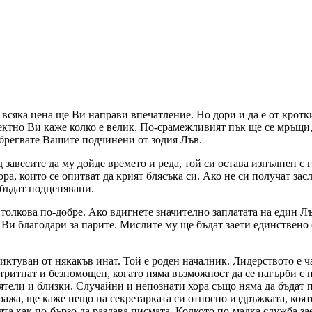
всяка цена ще Ви направи впечатление. Но дори и да е от кротк
ектно Ви каже колко е велик. По-срамежливият пък ще се мръщи,
небрегвате Вашите подчинени от зодия Лъв.
д завесите да му дойде времето и реда, той си остава изпълнен с
ора, които се опитват да крият блясъка си. Ако не си получат за
а бъдат подценявани.
олкова по-добре. Ако вдигнете значително заплатата на един Лъв
Ви благодари за парите. Мислите му ще бъдат заети единствено с 
иктуван от някакъв инат. Той е роден началник. Лидерството е ча
тритнат и безпомощен, когато няма възможност да се нагърби с н
иятели и близки. Случайни и непознати хора също няма да бъдат 
ража, ще каже нещо на секретарката си относно издръжката, коят
та как по-бързо да раздава писмата. Колкото по-малка служба зае