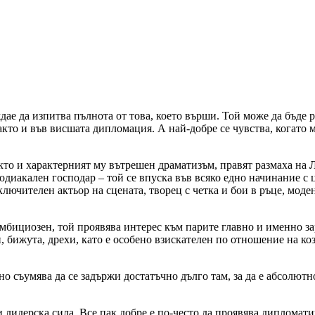
дае да изпитва пълнота от това, което върши. Той може да бъде р
акто и във висшата дипломация. А най-добре се чувства, когато 
кто и характерният му вътрешен драматизъм, правят размаха на
одиакален господар – той се впуска във всяко едно начинание с 
лючителен актьор на сцената, творец с четка и бои в ръце, мод
мбициозен, той проявява интерес към парите главно и именно зар
, бижута, дрехи, като е особено взискателен по отношение на ко
о съумява да се задържи достатъчно дълго там, за да е абсолютно
 лидерска сила. Все пак добре е по-често да проявява дипломатич