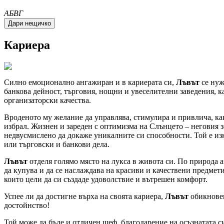
A
Б
В
Г
Кариера
Силно емоционално ангажиран и в кариерата си,
Лъвът
се нуж
банкова дейност, търговия, нощни и увеселителни заведения, к
организаторски качества.
Вроденото му желание да управлява, стимулира и привлича, ка
избрал. Жизнен и зареден с оптимизма на Слънцето – неговия з
недвусмислено да докаже уникалните си способности. Той е изк
или търговски и банкови дела.
Лъвът
отделя голямо място на лукса в живота си. По природа а
да купува и да се наслаждава на красиви и качествени предмети
които цели да си създаде удоволствие и вътрешен комфорт.
Успее ли да достигне върха на своята кариера,
Лъвът
обикновен
достойнство!
Той може да бъде и отличен шеф, благодарение на осъзнатата си