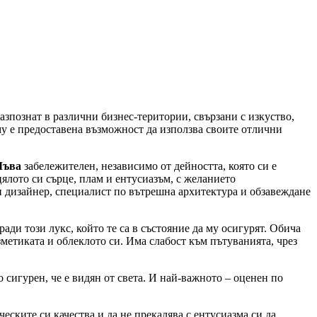
азпознат в различни бизнес-територии, свързани с изкуство,
му е предоставена възможност да използва своите отлични
Лъва
забележителен, независимо от дейността, която си е
цялото си сърце, плам и ентусиазъм, с желанието
ен дизайнер, специалист по вътрешна архитектура и обзавеждане
ади този лукс, който те са в състояние да му осигурят. Обича
зметиката и облеклото си. Има слабост към пътуванията, чрез
 сигурен, че е видян от света. И най-важното – оценен по
еските си качества и да не прекалява с ентусиазма си да