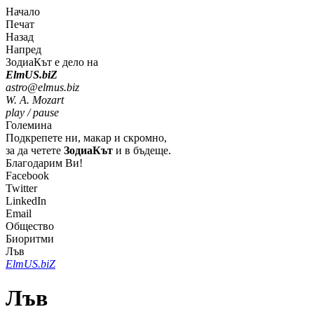
Начало
Печат
Назад
Напред
ЗодиаКът е дело на
Elm
U
S
.bi
Z
astro@elmus.biz
W. A. Mozart
play / pause
Големина
Подкрепете ни, макар и скромно,
за да четете
ЗодиаКът
и в бъдеще.
Благодарим Ви!
Facebook
Twitter
LinkedIn
Email
Общество
Биоритми
Лъв
Elm
U
S
.bi
Z
Лъв