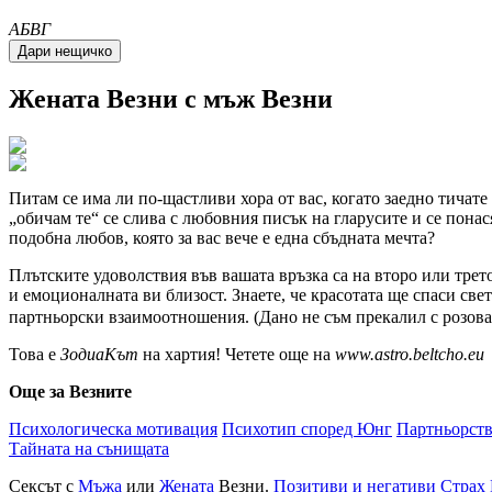
A
Б
В
Г
Жената
Везни
с мъж
Везни
Питам се има ли по-щастливи хора от вас, когато заедно тичате
обичам те
се слива с любовния писък на гларусите и се понас
подобна любов, която за вас вече е една сбъдната мечта?
Плътските удоволствия във вашата връзка са на второ или трето
и емоционалната ви близост. Знаете, че красотата ще спаси све
партньорски взаимоотношения. (Дано не съм прекалил с розова
Това е
ЗодиаКът
на хартия! Четете още на
www.astro.beltcho.eu
Още за Везните
Психологическа мотивация
Психотип според Юнг
Партньорст
Тайната на сънищата
Сексът с
Мъжа
или
Жената
Везни.
Позитиви и негативи
Страх