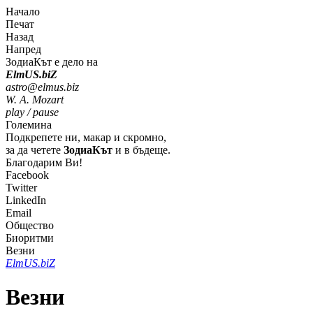
Начало
Печат
Назад
Напред
ЗодиаКът е дело на
Elm
U
S
.bi
Z
astro@elmus.biz
W. A. Mozart
play / pause
Големина
Подкрепете ни, макар и скромно,
за да четете
ЗодиаКът
и в бъдеще.
Благодарим Ви!
Facebook
Twitter
LinkedIn
Email
Общество
Биоритми
Везни
Elm
U
S
.bi
Z
Везни