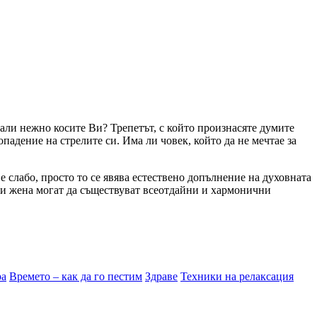
 гали нежно косите Ви? Трепетът, с който произнасяте думите
падение на стрелите си. Има ли човек, който да не мечтае за
е слабо, просто то се явява естествено допълнение на духовната
ъж и жена могат да съществуват всеотдайни и хармонични
ра
Времето – как да го пестим
Здраве
Техники на релаксация