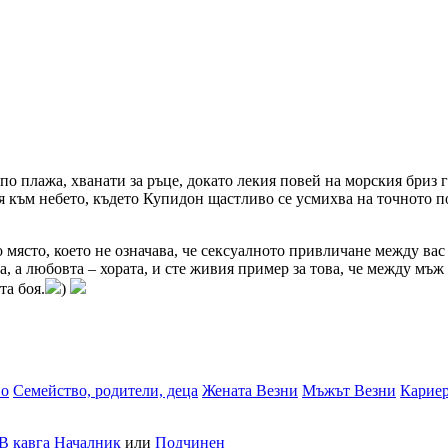
 по плажа, хванати за ръце, докато лекия повей на морския бриз
я към небето, където Купидон щастливо се усмихва на точното по
 място, което не означава, че сексуалното привличане между вас 
та, а любовта – хората, и сте живия пример за това, че между м
та боя.
)
во
Семейство, родители, деца
Жената Везни
Мъжът Везни
Карие
В кавга
Началник
или
Подчинен