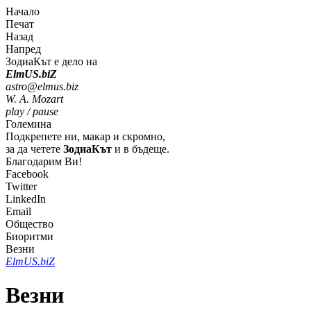
Начало
Печат
Назад
Напред
ЗодиаКът е дело на
Elm
U
S
.bi
Z
astro@elmus.biz
W. A. Mozart
play / pause
Големина
Подкрепете ни, макар и скромно,
за да четете
ЗодиаКът
и в бъдеще.
Благодарим Ви!
Facebook
Twitter
LinkedIn
Email
Общество
Биоритми
Везни
Elm
U
S
.bi
Z
Везни