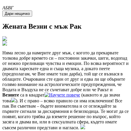
A
Б
В
Г
Жената
Везни
с мъж Рак
Няма лесно да намерите друг мъж, с когото да прекарвате
толкова добре времето си – постоянни закачки, шеги, водопад
от нежно преливащи чувства и емоции. По всяка вероятност и
двамата харесвате една и съща музика, а докато пеете
(предполагам, че Вие имате тази дарба), той ще се възнася в
облаците. Очаровани сте един от друг и едва ли ще обърнете
голямо внимание на астрологическите предупреждения, че
Водата и Въздуха не се съчетават добре или че Ракът и
Везните
са в квадрат
(каквото и да значи
това
). И с право – всяко правило си има изключения! Все
пак Ви съветвам – бъдете внимателна и се оглеждайте за
първите сигнали за дисхармония и безизходица. Те могат да се
появят, когато трябва да вземете решение по въпрос, който
засяга и двама ви, или в сексуалната сфера, където имате
съвсем различни представи и нагласи.