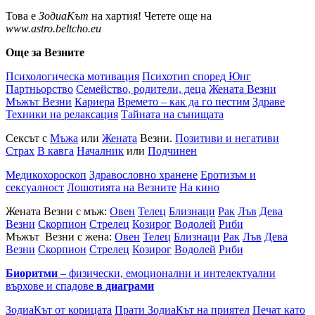
Това е
ЗодиаКът
на хартия! Четете още на
www.astro.beltcho.eu
Още за Везните
Психологическа мотивация
Психотип според Юнг
Партньорство
Семейство, родители, деца
Жената Везни
Мъжът Везни
Кариера
Времето – как да го пестим
Здраве
Техники на релаксация
Тайната на сънищата
Сексът с
Мъжа
или
Жената
Везни.
Позитиви и негативи
Страх
В кавга
Началник
или
Подчинен
Медикохороскоп
Здравословно хранене
Еротизъм и
сексуалност
Лошотията на Везните
На кино
Жената Везни с мъж:
Овен
Телец
Близнаци
Рак
Лъв
Дева
Везни
Скорпион
Стрелец
Козирог
Водолей
Риби
Мъжът Везни с жена:
Овен
Телец
Близнаци
Рак
Лъв
Дева
Везни
Скорпион
Стрелец
Козирог
Водолей
Риби
Биоритми
– физически, емоционални и интелектуални
върхове и спадове
в диаграми
ЗодиаКът от корицата
Прати ЗодиаКът на приятел
Печат като