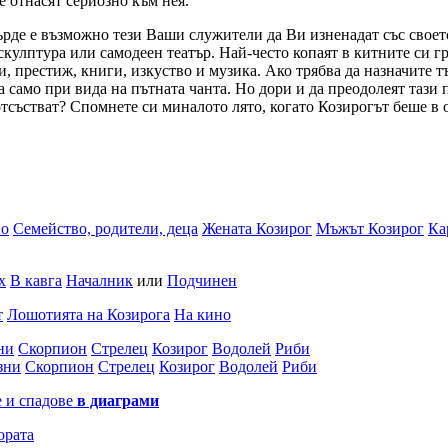
се отнасят сериозно към нея.
ърде е възможно тези Ваши служители да Ви изненадат със своет
скулптура или самодеен театър. Най-често копаят в китните си 
ари, престиж, книги, изкуство и музика. Ако трябва да назначите
а само при вида на пътната чанта. Но дори и да преодолеят тази 
тсъстват? Спомнете си миналото лято, когато Козирогът беше в 
во
Семейство, родители, деца
Жената Козирог
Мъжът Козирог
Ка
х
В кавга
Началник
или
Подчинен
т
Лошотията на Козирога
На кино
ни
Скорпион
Стрелец
Козирог
Водолей
Риби
зни
Скорпион
Стрелец
Козирог
Водолей
Риби
е и спадове
в диаграми
ората