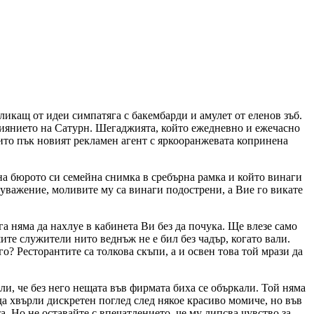
ликащ от идеи симпатяга с бакембарди и амулет от еленов зъб.
лиянието на Сатурн. Шегаджията, който ежедневно и ежечасно
ито пък новият рекламен агент с яркооранжевата копринена
 на бюрото си семейна снимка в сребърна рамка и който винаги
 уважение, моливите му са винаги подострени, а Вие го викате
га няма да нахлуе в кабинета Ви без да почука. Ще влезе само
ите служители нито веднъж не е бил без чадър, когато вали.
го? Ресторантите са толкова скъпи, а и освен това той мрази да
ли, че без него нещата във фирмата биха се объркали. Той няма
а хвърли дискретен поглед след някое красиво момиче, но във
. Но не оставайте с впечатлението, че му липсва чувство за