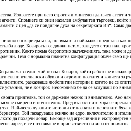
ва. Изпратете при него строгия и мнителен данъчен агент и той
е агенти. Спомнете си онзи нахален амбулантен търговец, който
иаманти с цел
да се повдигне духа на секретарката Ви
! Само дв
е много в кариерата си, но нямате и най-малка представа как щ
ълба люде. Козирогът се движи натам, закъдето е тръгнал, крот
 противник. Както поема безропотно задълженията, така може и д
рдечни. Тези с нормална планетна конфигурация обаче само ще пр
 разкажа за един мой познат Козирог, който работеше в сладкар
ги скъпи италиански обувки и огромни позлатени копчета за ръ
 клиентките, разказваше любопитни истории и когато не се опит
се усъмнил, че е Козирог. Необходимо бе да се вслушаш по-внима
с своята приятелка, той се държеше нежно и внимателно. Ако ня
тнасяше смирено и почтително. Пред възрастните хора се прекла
 тях. Най-често чуваните истории от познати и непознати бяха ка
бернатора. Той пазаруваше всичко на едро, включително и италиа
лкото да похарчи долар. Въобще зад агресивния и екстровертен 
егов адрес, и се стесняваше в присъствието на хора от по-висша 