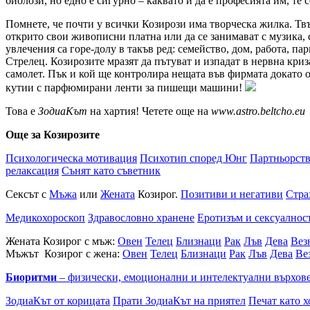
биолози, но едно е сигурно – каквато и да е професията им, те 
Помнете, че почти у всички Козирози има творческа жилка. Тв
открито свои живописни платна или да се занимават с музика, 
увлечения са горе-долу в такъв ред: семейство, дом, работа, п
Стрелец. Козирозите мразят да пътуват и изпадат в нервна криз
самолет. Пък и кой ще контролира нещата във фирмата докато о
кутии с парфюмирани ленти за пишещи машини!
Това е
ЗодиаКът
на хартия! Четете още на
www.astro.beltcho.eu
Още за Козирозите
Психологическа мотивация
Психотип според Юнг
Партньорст
релаксация
Сънят като съветник
Сексът с
Мъжа
или
Жената
Козирог.
Позитиви и негативи
Стра
Медикохороскоп
Здравословно хранене
Еротизъм и сексуалнос
Жената Козирог с мъж:
Овен
Телец
Близнаци
Рак
Лъв
Дева
Вез
Мъжът Козирог с жена:
Овен
Телец
Близнаци
Рак
Лъв
Дева
Ве
Биоритми
– физически, емоционални и интелектуални върхов
ЗодиаКът от корицата
Прати ЗодиаКът на приятел
Печат като х