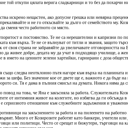
твие той откупи цялата верига сладкарници и то без да похарчи н
ства искрено нещастен, ако допусне грешка или невярна преценка
е прекалявайте и не го откъсвайте за дълго от семейството му. 
 да сменя често работното си място.
 упоритост и постоянство. Те не са нерешителни и капризни по 
ата към върха. Те не се вълнуват от титли и звания, защото търс
к от своя страна не забравяйте да увеличавате отговорността на
жно да живее добре, децата му да учат в подходящо училище, а жен
и не в името на ценните зелени хартийки, гарнирани с доза общес
Тя също следва неотклонно пътя нагоре към върха на планината и
жи за шефа. Без значение кое от двете ще е, важното е да бъде н
юрото си. Тя е дама в пълния смисъл на думата. Никога няма да 
а по повод на това, че Яна е закъсняла за работа. Служителката К
стите от интимния живот на колегите, но избягва да ги обсъжда 
на е сериозното отношение към служебните задължения и уважен
ротивници на закъснението за работа и на пилеенето на работно 
 вървят. Много от Козирозите работят като банкери, учители или
говци или политици. Често се срещат и бижутери, търговци на ка