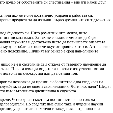
ито долар от собствените си спестявания – винаги някой друг
, или ако не е бил достатъчно усърден в работата си.
Козирогът предпочита да изпълни първо домашните си задължения
повод бъдещето си. Нито романтичните мечти, нито
ят истинската власт. За тях не е важно името им да бъде
 Вашия служител и достатъчно често да повишавате заплатата
а му да се облича с повече вкус от приятелките си. А за всичко
твено положение. Личният му банкер е сред най-близките
 нищо не е в състояние да я откаже от твърдото намерение да
а върха. Никога няма да видите тази жена с изкуствени мигли
си позволи да клюкарства или да повиши тон.
озирог си позволява да прояви любопитство едва след края на
в службата, за да не ощети своя началник. Логично, нали? Шефът
ието към вътрешната дисциплина в службата.
време. Често дават съвети за постигането на по-голяма
 деловодители. Но сред тях има също така и чудесни научни
ртини, управители на хотели и заведения, антрополози и