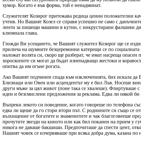
хумор. Когато е във форма, той е ненадминат.
Служителят Козирог притежава редица ценни положителни качест
учтив. Но Вашият Козел се справя успешно не само с данъчнит
ленти за пишещи машини в кутии, с инкрустирани фалшиви д
клюмнала глава.
Гложди Ви усещането, че Вашият служител Козирог ще се издигн
прилича на шумните безцеремонни катерещи се по социалната ст
наложат волята си, скоро ще разберат, че имат насреща опасен
хороскопите си могат да бъдат изненадващо жестоки и коравосъ
опитва да им огъне рогата.
Ако Вашият подчинен спада към изключенията, бих искала да Ви
Близнаци или Овен или асцендентът му е бил Лъв. Носеше вина
други мъже за цял живот (поне така се хвалеше). Флиртуваше с
идеи и безсмислени предложения за реклама. Едва ли някой би 
Въпреки лекото си поведение, когато говореше по телефона съ
едва ли щеше да го стори втори път. С роднините си също се о
възхищение от богатите и знаменитите и чак благоговееше пред
прочутите звезди на киното или как бил поканен на прием у гу
никога не даваше бакшиши. Предпочиташе да спести цент, отко
Нашият човек се изчервяваше при всяка добра дума, казана по н