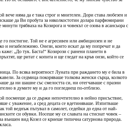
 вече няма да е така строг и мнителен. Дори става любезен и
 искаше да Ви пробута за няколкостотин долара парфюмирани
е минути трябваха на Козирога и човекът се озова в асансьора с
е го постигне. Той не е агресивен или амбициозен и не
ко и незабележимо. Онези, които искат да му попречат и да
а каже:
До тук. Баста!
Козирози с ранени планети в
ъхтят, ще ритат с копита и ще гледат на кръв онзи, който се
ница. По всяка вероятност Луната при раждането му е била в
кавели. За седмица покоряваше толкова женски сърца, колкото
ваше да ни шашне със смелостта си, ни отегчаваше с празни
телно в думите му и да го погледнеш по-отблизо.
кой посмееше да се държи непочтително в нейно присъствие,
няше с уважение, а сред децата се вдетиняваше. Изпитваше
к той веднъж пътувал в самолет, седейки до една от най-
нските си обувки. Носеше му се славата на стиснат човек –
на външен вид Козел се криеше типична сатурнова природа.
класа.