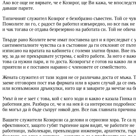
Ако все още не вярвате, че е Козирог, ще Ви кажа, че впоследс
даваше парите.
Типичният служител Козирог е безобразно съвестен. Той се чув
Помолите ли го, с радост би работил извънредно, но все пак н
и чак тогава се отдава безрезервно на работата си. Той не обича
Твърде рано Козлите вече имат поставена цел и я преследват с
сантименталните чувства са в състояние да ги отклонят от пътек
изписано на вратата на кабинета с големи златни букви. Вие пъ
му, за да не прекършвате устрема, с който работи. За него е ва
това са нужни пари, и то доста. Козирогът е готов на какво л
приятели и е поставен наравно с членовете от семейството.
Жената служител от тази зодия не се различава доста от мъжа. 
заеме отговорен пост във фирмата или в краен случай да се омъ
или всевъзможни дрънкулки, нито ще я заварите да мечтае на б
Умът ѝ не е зает с това, кой с кого ходи и какво е казала Гинк
работния ден. Разбира се, че и на нея ѝ са интересни подробно
би могъл да ѝ бъде съпруг някой ден. Все пак главната причи
Вашите служители Козирози са делови и сериозни хора. Те са п
ефективност, защото губят търпение щом видят, че работите не
работници, зъболекари, превъзходни инженери, архитекти, тър