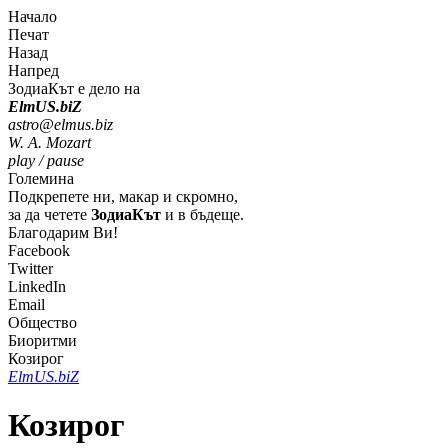
Начало
Печат
Назад
Напред
ЗодиаКът е дело на
Elm
U
S
.bi
Z
astro@elmus.biz
W. A. Mozart
play / pause
Големина
Подкрепете ни, макар и скромно,
за да четете
ЗодиаКът
и в бъдеще.
Благодарим Ви!
Facebook
Twitter
LinkedIn
Email
Общество
Биоритми
Козирог
Elm
U
S
.bi
Z
Козирог