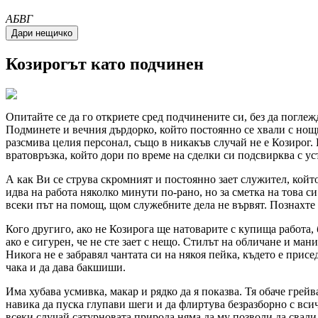
A
Б
В
Г
Козирогът като подчинен
Опитайте се да го откриете сред подчинените си, без да поглеж
Подминете и вечния дърдорко, който постоянно се хвали с нощ
разсмива целия персонал, също в никакъв случай не е Козирог
вратовръзка, който дори по време на сделки си подсвирква с у
А как Ви се струва скромният и постоянно зает служител, койт
идва на работа няколко минути по-рано, но за сметка на това с
всеки път на помощ, щом служебните дела не вървят. Познахте г
Кого другиго, ако не Козирога ще натоварите с купища работа, 
ако е сигурен, че не сте зает с нещо. Стилът на обличане и ма
Никога не е забравял чантата си на някоя пейка, където е присе
чака и да дава бакшиши.
Има хубава усмивка, макар и рядко да я показва. Тя обаче грей
навика да пуска глупави шеги и да флиртува безразборно с вси
всеки случай сатурновата природа няма да му позволи да свали 