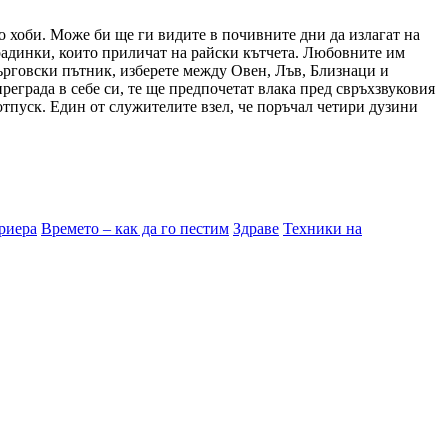
о хоби. Може би ще ги видите в почивните дни да излагат на
градинки, които приличат на райски кътчета. Любовните им
 търговски пътник, изберете между Овен, Лъв, Близнаци и
преграда в себе си, те ще предпочетат влака пред свръхзвуковия
отпуск. Един от служителите взел, че поръчал четири дузини
риера
Времето – как да го пестим
Здраве
Техники на