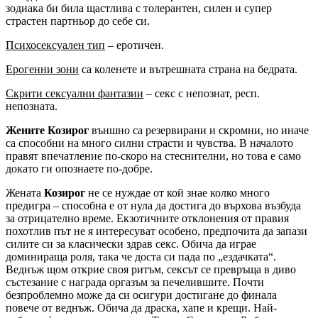
зодиака би била щастлива с толерантен, силен и супер
страстен партньор до себе си.
Психосексуален тип
– еротичен.
Ерогенни зони
са коленете и вътрешната страна на бедрата.
Скрити сексуални фантазии
– секс с непознат, респ.
непозната.
Жените Козирог
външно са резервирани и скромни, но иначе
са способни на много силни страсти и чувства. В началото
правят впечатление по-скоро на стеснителни, но това е само
докато ги опознаете по-добре.
Жената
Козирог
не се нуждае от кой знае колко много
предигра – способна е от нула да достига до върхова възбуда
за отрицателно време. Екзотичните отклонения от правия
похотлив път не я интересуват особено, предпочита да запази
силите си за класически здрав секс. Обича да играе
доминираща роля, така че доста си пада по
ездачката
.
Веднъж щом открие своя ритъм, сексът се превръща в диво
състезание с награда оргазъм за печелившите. Почти
безпроблемно може да си осигури достигане до финала
повече от веднъж. Обича да драска, хапе и крещи. Най-