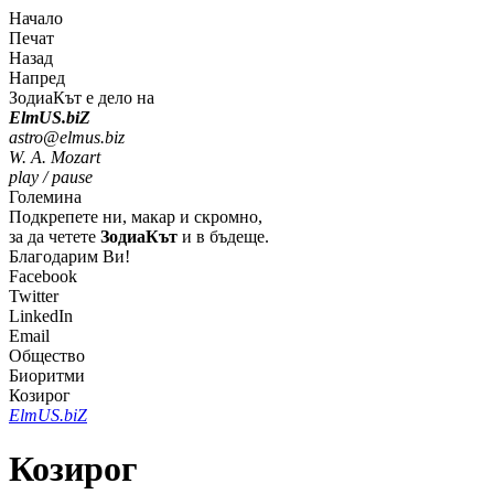
Начало
Печат
Назад
Напред
ЗодиаКът е дело на
Elm
U
S
.bi
Z
astro@elmus.biz
W. A. Mozart
play / pause
Големина
Подкрепете ни, макар и скромно,
за да четете
ЗодиаКът
и в бъдеще.
Благодарим Ви!
Facebook
Twitter
LinkedIn
Email
Общество
Биоритми
Козирог
Elm
U
S
.bi
Z
Козирог