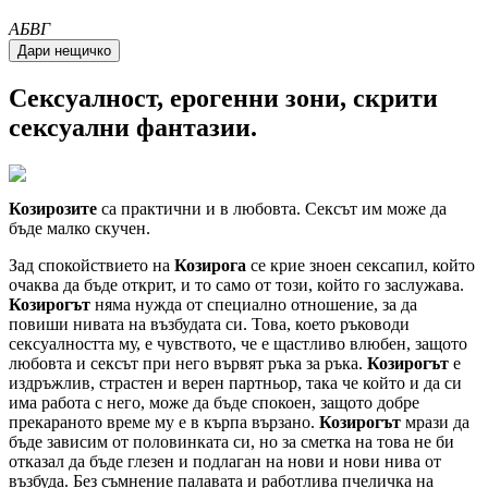
A
Б
В
Г
Сексуалност, ерогенни зони, скрити
сексуални фантазии.
Козирозите
са практични и в любовта. Сексът им може да
бъде малко скучен.
Зад спокойствието на
Козирога
се крие зноен сексапил, който
очаква да бъде открит, и то само от този, който го заслужава.
Козирогът
няма нужда от специално отношение, за да
повиши нивата на възбудата си. Това, което ръководи
сексуалността му, е чувството, че е щастливо влюбен, защото
любовта и сексът при него вървят ръка за ръка.
Козирогът
е
издръжлив, страстен и верен партньор, така че който и да си
има работа с него, може да бъде спокоен, защото добре
прекараното време му е в кърпа вързано.
Козирогът
мрази да
бъде зависим от половинката си, но за сметка на това не би
отказал да бъде глезен и подлаган на нови и нови нива от
възбуда. Без съмнение палавата и работлива пчеличка на