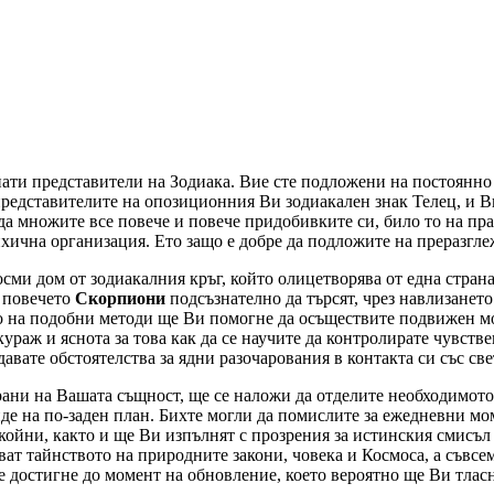
ати представители на Зодиака. Вие сте подложени на постоянн
представителите на опозиционния Ви зодиакален знак Телец, и В
да множите все повече и повече придобивките си, било то на пр
хична организация. Ето защо е добре да подложите на преразгл
 осми дом от зодиакалния кръг, който олицетворява от една стран
а повечето
Скорпиони
подсъзнателно да търсят, чрез навлизанет
о на подобни методи ще Ви помогне да осъществите подвижен мо
раж и яснота за това как да се научите да контролирате чувстве
давате обстоятелства за ядни разочарования в контакта си със све
страни на Вашата същност, ще се наложи да отделите необходимот
иде на по-заден план. Бихте могли да помислите за ежедневни м
окойни, както и ще Ви изпълнят с прозрения за истинския смисъл
ват тайнството на природните закони, човека и Космоса, а съвсем 
е достигне до момент на обновление, което вероятно ще Ви тлас