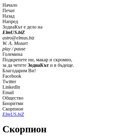
Начало
Печат
Назад
Напред
ЗодиаКът е дело на
Elm
U
S
.bi
Z
astro@elmus.biz
W. A. Mozart
play / pause
Големина
Подкрепете ни, макар и скромно,
за да четете
ЗодиаКът
и в бъдеще.
Благодарим Ви!
Facebook
Twitter
LinkedIn
Email
Общество
Биоритми
Скорпион
Elm
U
S
.bi
Z
Скорпион