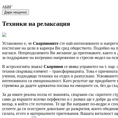
A
Б
В
Г
Техники на релаксация
Установено е, че
Скорпионите
сте най-интензивните и напрегн
постигане на цели в кариера Ви сред обществото. Подобно на 
нагласи. Непреодолимото Ви желание да притежавате, както и 
за поддържане на вътрешно напрежение и стресов модел на пси
В астрологията знакът
Скорпион
се явява управител на т. нар.
техния свързващ елемент – трансформацията. Това е причинат
учения, подходящи техники на отдих и разпускане. Усвояванет
интензивната си емоционалност. Като резултат ще придобиете ку
стремежа да дадете адекватна посока на емоциите си, без да съз
За да имате реална полза от знанията, свързани със скритите 
сами да вършите всичко перфектно и с размах ще е добре да от
вихър, в който сте потопени. Те ще Ви направят по-ведри и сп
успеете да си осигурите докосване до разкрития, които обединя
силата, егото и материалните притежания. Вашата виталност щ