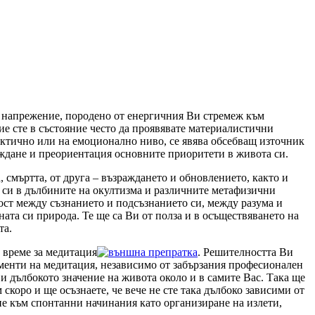
о напрежение, породено от енергичния Ви стремеж към
ие сте в състояние често да проявявате материалистични
актично или на емоционално ниво, се явява обсебващ източник
еждане и преориентация основните приоритети в живота си.
а, смъртта, от друга – възраждането и обновлението, както и
о си в дълбините на окултизма и различните метафизични
ст между съзнанието и подсъзнанието си, между разума и
ната си природа. Те ще са Ви от полза и в осъществяването на
та.
о време за медитация
. Решителността Ви
оменти на медитация, независимо от забързания професионален
 и дълбокото значение на живота около и в самите Вас. Така ще
скоро и ще осъзнаете, че вече не сте така дълбоко зависими от
не към спонтанни начинания като организиране на излети,