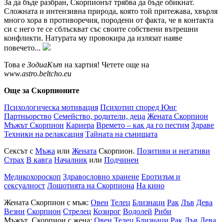
За да бъде разбран, Скорпионът трябва да бъде обикнат.
Сложната и интензивна природа, която той притежава, хвърля
много хора в противоречия, породени от факта, че в контакта
си с него те се сблъскват със своите собствени вътрешни
конфликти. Натурата му провокира да излязат наяве
повечето...
Това е
ЗодиаКът
на хартия! Четете още на
www.astro.beltcho.eu
Още за Скорпионите
Психологическа мотивация
Психотип според Юнг
Партньорство
Семейство, родители, деца
Жената Скорпион
Мъжът Скорпион
Кариера
Времето – как да го пестим
Здраве
Техники на релаксация
Тайната на сънищата
Сексът с
Мъжа
или
Жената
Скорпион.
Позитиви и негативи
Страх
В кавга
Началник
или
Подчинен
Медикохороскоп
Здравословно хранене
Еротизъм и
сексуалност
Лошотията на Скорпиона
На кино
Жената Скорпион с мъж:
Овен
Телец
Близнаци
Рак
Лъв
Дева
Везни
Скорпион
Стрелец
Козирог
Водолей
Риби
Мъжът Скорпион с жена:
Овен
Телец
Близнаци
Рак
Лъв
Дева