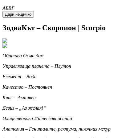
A
Б
В
Г
ЗодиаКът – Скорпион | Scorpio
Обитава Осми дом
Управляваща планета – Плутон
Елемент – Вода
Качество – Постоянен
Клас – Активен
Девиз –
Аз желая!
Олицетворява Интензивността
Анатомия – Гениталите, ректума, пикочния мехур