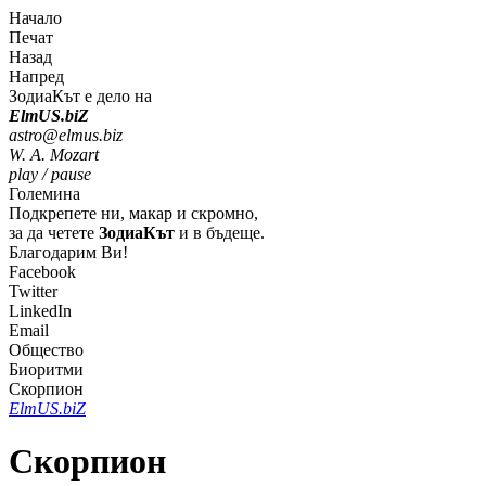
Начало
Печат
Назад
Напред
ЗодиаКът е дело на
Elm
U
S
.bi
Z
astro@elmus.biz
W. A. Mozart
play / pause
Големина
Подкрепете ни, макар и скромно,
за да четете
ЗодиаКът
и в бъдеще.
Благодарим Ви!
Facebook
Twitter
LinkedIn
Email
Общество
Биоритми
Скорпион
Elm
U
S
.bi
Z
Скорпион