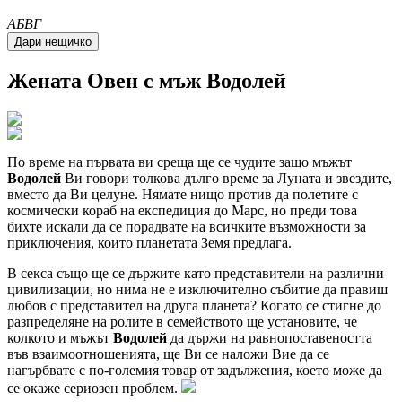
A
Б
В
Г
Жената
Овен
с мъж
Водолей
По време на първата ви среща ще се чудите защо мъжът
Водолей
Ви говори толкова дълго време за Луната и звездите,
вместо да Ви целуне. Нямате нищо против да полетите с
космически кораб на експедиция до Марс, но преди това
бихте искали да се порадвате на всичките възможности за
приключения, които планетата Земя предлага.
В секса също ще се държите като представители на различни
цивили­зации, но нима не е изключително събитие да правиш
любов с представител на друга планета? Когато се стигне до
разпределяне на ролите в семейството ще установите, че
колкото и мъжът
Водолей
да държи на равнопоставеността
във взаимоотношенията, ще Ви се наложи Вие да се
нагърбвате с по-големия товар от задължения, което може да
се окаже сериозен проблем.