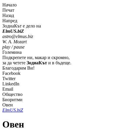
Начало
Печат
Назад
Напред
ЗодиаКът е дело на
Elm
U
S
.bi
Z
astro@elmus.biz
W. A. Mozart
play / pause
Големина
Подкрепете ни, макар и скромно,
за да четете
ЗодиаКът
и в бъдеще.
Благодарим Ви!
Facebook
Twitter
LinkedIn
Email
Общество
Биоритми
Овен
Elm
U
S
.bi
Z
Овен