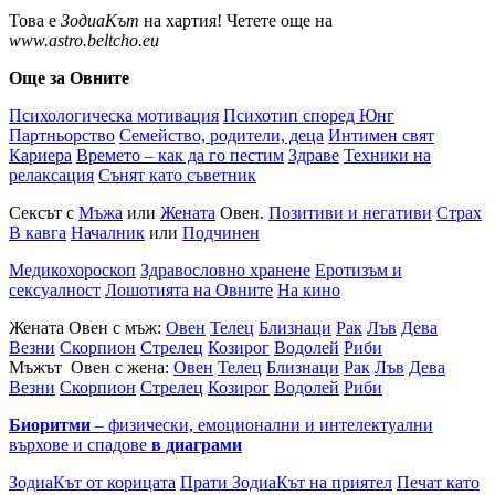
Това е
ЗодиаКът
на хартия! Четете още на
www.astro.beltcho.eu
Още за Овните
Психологическа мотивация
Психотип според Юнг
Партньорство
Семейство, родители, деца
Интимен свят
Кариера
Времето – как да го пестим
Здраве
Техники на
релаксация
Сънят като съветник
Сексът с
Мъжа
или
Жената
Овен.
Позитиви и негативи
Страх
В кавга
Началник
или
Подчинен
Медикохороскоп
Здравословно хранене
Еротизъм и
сексуалност
Лошотията на Овните
На кино
Жената Овен с мъж:
Овен
Телец
Близнаци
Рак
Лъв
Дева
Везни
Скорпион
Стрелец
Козирог
Водолей
Риби
Мъжът Овен с жена:
Овен
Телец
Близнаци
Рак
Лъв
Дева
Везни
Скорпион
Стрелец
Козирог
Водолей
Риби
Биоритми
– физически, емоционални и интелектуални
върхове и спадове
в диаграми
ЗодиаКът от корицата
Прати ЗодиаКът на приятел
Печат като