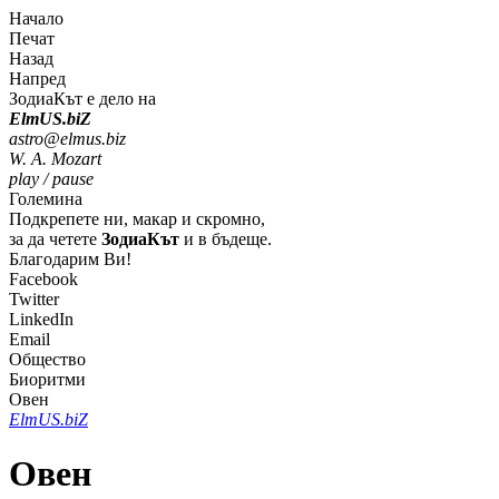
Начало
Печат
Назад
Напред
ЗодиаКът е дело на
Elm
U
S
.bi
Z
astro@elmus.biz
W. A. Mozart
play / pause
Големина
Подкрепете ни, макар и скромно,
за да четете
ЗодиаКът
и в бъдеще.
Благодарим Ви!
Facebook
Twitter
LinkedIn
Email
Общество
Биоритми
Овен
Elm
U
S
.bi
Z
Овен