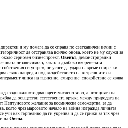
 директен и му помага да се справя по светкавичен начин с
тегоричност да отстранява всичко онова, което не му служи за
 около сериозен бизнеспроект,
Овенът
, демонстрирайки
трешната независимост, както и дълбоко вкоренената
 собствения си устрем, не успее да удари навреме спирачки.
урва сляпо напред и под въздействието на вътрешните си
емперамент липса на търпение, смирение, спокойствие се явява
вежда зодиакалното дванадесетчислено хоро, а позицията на
 трябва да осъществи естествената връзка между природата на
 от Нептуновото желание за космическа саможертва, за да
на
, която чрез марсовото начало на война изгражда личната
е учи как търпеливо да ги укрепва и да се грижи за тях чрез
жи на
Овена
.