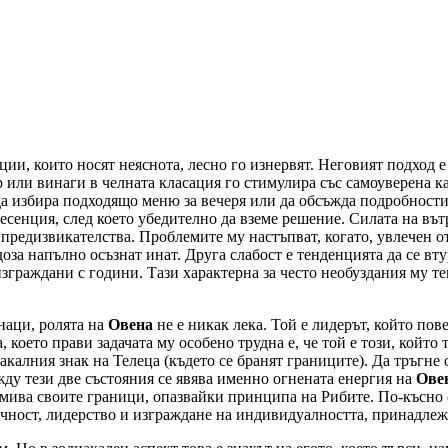
ции, които носят неяснота, лесно го изнервят. Неговият подход е
 или винаги в челната класация го стимулира със самоуверена ка
да избира подходящо меню за вечеря или да обсъжда подробности
 есенция, след което убедително да вземе решение. Силата на въ
предизвикателства. Проблемите му настъпват, когато, увлечен от
оза напълно осъзнат инат. Друга слабост е тенденцията да се вт
изграждани с години. Тази характерна за често необуздания му т
наци, ролята на
Овена
не е никак лека. Той е лидерът, който по
 което прави задачата му особено трудна е, че той е този, който
акалния знак на Телеца (където се бранят границите). Да тръгне
ду тези две състояния се явява именно огнената енергия на
Ове
азмива своите граници, опазвайки принципа на Рибите. По-късно с
ичност, лидерство и изграждане на индивидуалността, принадле