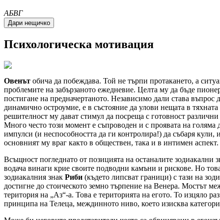
A
Б
В
Г
Психологическа мотивация
Овенът
обича да побеждава. Той не търпи протакането, а ситуа
проблемите на забързаното ежедневие. Целта му да бъде пионер
постигане на предначертаното. Независимо дали става въпрос 
динамично остроумие, е в състояние да улови нещата в тяхната
решителност му дават стимул да посреща с готовност различни 
Много често този момент е съпроводен и с проявата на голяма д
импулси (и неспособността да ги контролира!) да събаря кули, 
основният му враг както в обществен, така и в интимен аспект.
Всъщност погледнато от позицията на останалите зодиакални з
водача винаги крие своите подводни камъни и рискове. Но това,
зодиакалния знак
Риби
(където липсват граници) с тази на зоди
достигне до стоическото земно търпение на Венера. Мостът меж
територия на
Аз
-а. Това е територията на егото. То изцяло р
принципа на Телеца, междинното ниво, което изисква категор