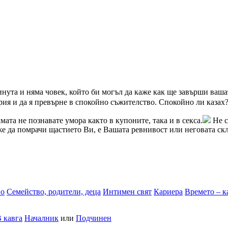
инута и няма човек, който би могъл да каже как ще завърши ваша
рия и да я превърне в спокойно съжителство. Спокойно ли казах?
мата не познавате умора както в купоните, така и в секса.
Не с
же да помрачи щастието Ви, е Вашата ревнивост или неговата скл
во
Семейство, родители, деца
Интимен свят
Кариера
Времето – к
 кавга
Началник
или
Подчинен