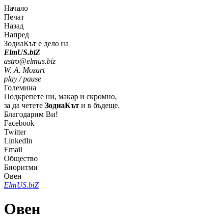
Начало
Печат
Назад
Напред
ЗодиаКът е дело на
Elm
U
S
.bi
Z
astro@elmus.biz
W. A. Mozart
play / pause
Големина
Подкрепете ни, макар и скромно,
за да четете
ЗодиаКът
и в бъдеще.
Благодарим Ви!
Facebook
Twitter
LinkedIn
Email
Общество
Биоритми
Овен
Elm
U
S
.bi
Z
Овен