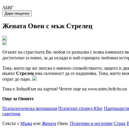
A
Б
В
Г
Жената
Овен
с мъж
Стрелец
Огънят на страстната Ви любов се разпалва с всяка измината м
достатъчно условие, за да охлади и най-горещата любовна исто
Това, което ще ви липсва е именно спокойствието, защото и два
мъжът
Стрелец
има склонност да се надценява. Това, което мо
опрат до пари.
Това е
ЗодиаКът
на хартия! Четете още на
www.astro.beltcho.eu
Още за Овните
Психологическа мотивация
Психотип според Юнг
Партньорст
съветник
Сексът с
Мъжа
или
Жената
Овен.
Позитиви и негативи
Страх
В