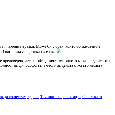
та пламенна връзка. Може би с брак, който обикновено е
 Извинявам се, грешка на езика.
е предоверявайте на обещанията му, защото макар и да искрен,
онност да философства, вместо да действа, когато нещата
ак да го пестим
Здраве
Техники на релаксация
Сънят като