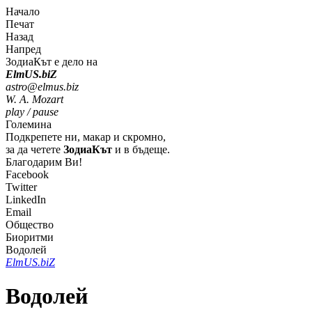
Начало
Печат
Назад
Напред
ЗодиаКът е дело на
Elm
U
S
.bi
Z
astro@elmus.biz
W. A. Mozart
play / pause
Големина
Подкрепете ни, макар и скромно,
за да четете
ЗодиаКът
и в бъдеще.
Благодарим Ви!
Facebook
Twitter
LinkedIn
Email
Общество
Биоритми
Водолей
Elm
U
S
.bi
Z
Водолей