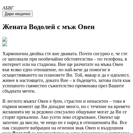
A
Б
В
Г
Жената
Водолей
с мъж Овен
Хармонична двойка сте вие двамата. Почти сигурно е, че сте
се запознали при необичайни обстоятелства – по телефона, в
интернет или на стадиона. Вие ще разчитате на мъжа Овен
във всяко едно отношение, но най-вече да помогне в
осъществяването на плановете Ви. Той, макар и да е идеалист,
живее в настоящето, докато Вие – в бъдещето, затова пътя към
успешното съвместно съжителство преминава през Вашите
сбъднати мечти.
В леглото мъжът Овен е буен, страстен и ненаситен – това в
първия момент ще Ви допадне много, но с течение на времето
желанията му за редовно сексуално общуване могат да Ви се
сторят прекалени. Ако усети леко отдръпване, Овенът ще
започне да мисли, че нещо не е наред в отношенията Ви. Все
пак сходните вибрации на огнения знак Овен и въздушния