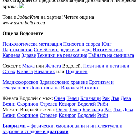
знак
Водолей
са предпоставка за една динамична и интересна
връзка.
Това е
ЗодиаКът
на хартия! Четете още на
www.astro.beltcho.eu
Още за Водолеите
Психологическа мотивация
Психотип според Юнг
Партньорство
Семейство, родители, деца
Интимен свят
Кариера
Здраве
Техники на релаксация
Тайната на сънищата
Сексът с
Мъжа
или
Жената
Водолей.
Позитиви и негативи
Страх
В кавга
Началник
или
Подчинен
Медикохороскоп
Здравословно хранене
Еротизъм и
сексуалност
Лошотията на Водолея
На кино
Жената Водолей с мъж:
Овен
Телец
Близнаци
Рак
Лъв
Дева
Везни
Скорпион
Стрелец
Козирог
Водолей
Риби
Мъжът Водолей с жена:
Овен
Телец
Близнаци
Рак
Лъв
Дева
Везни
Скорпион
Стрелец
Козирог
Водолей
Риби
Биоритми
– физически, емоционални и интелектуални
върхове и спадове
в диаграми