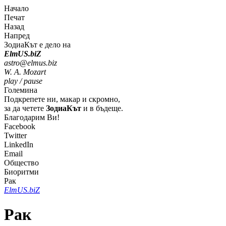
Начало
Печат
Назад
Напред
ЗодиаКът е дело на
Elm
U
S
.bi
Z
astro@elmus.biz
W. A. Mozart
play / pause
Големина
Подкрепете ни, макар и скромно,
за да четете
ЗодиаКът
и в бъдеще.
Благодарим Ви!
Facebook
Twitter
LinkedIn
Email
Общество
Биоритми
Рак
Elm
U
S
.bi
Z
Рак