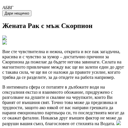
A
Б
В
Г
Жената
Рак
с мъж Скорпион
Вие сте чувствителна и нежна, открита и все пак загадъчна,
красива и с чувство за хумор – достатъчно причини за
Скорпиона да пожелае да бъдете негова завинаги. Силата на
магнитното привличане между вас ще ви залепи един до друг
с такава сила, че ще ви се наложи да правите усилие, когато
трябва да се разделите, за да отидете на работа например.
В интимната сфера се потапяте в дълбоките води на
сексуалния екстаз и взаимното обожание, придружено с
разголване на душите и сваляне на черупките, които Ви
бранят от външния свят. Точно това може да предизвика и
трудности, защото ако някой от вас направи грешката да
нарани емоционално партньора си, то последствията могат да
се окажат фатални. Никакъв друг външен фактор не може да
разруши вашия съюз, благословен от стихията на Водата.