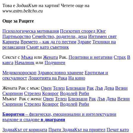
Това е
ЗодиаКът
на хартия! Четете още на
www.astro.beltcho.eu
Още за Раците
Психологическа мотивация
Психотип според Юнг
Партньорство
Семейство, родители, деца
Интимен свят
Кариера
Времето – как да го пестим
Здраве
Техники на
релаксация
Сънят като съветник
Сексът с
Мъжа
или
Жената
Рак.
Позитиви и негативи
Страх
В
кавга
Началник
или
Подчинен
Медикохороскоп
Здравословно хранене
Еротизъм и
сексуалност
Лошотията на Рака
На кино
Жената Рак с мъж:
Овен
Телец
Близнаци
Рак
Лъв
Дева
Везни
Скорпион
Стрелец
Козирог
Водолей
Риби
Мъжът Рак с жена:
Овен
Телец
Близнаци
Рак
Лъв
Дева
Везни
Скорпион
Стрелец
Козирог
Водолей
Риби
Биоритми
– физически, емоционални и интелектуални
върхове и спадове
в диаграми
ЗодиаКът от корицата
Прати ЗодиаКът на приятел
Печат като