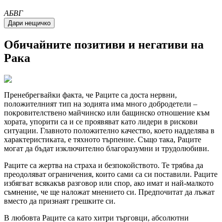
A
Б
В
Г
Обичайните позитиви и негативи на
Рака
Пренебрегвайки факта, че Раците са доста нервни,
положителният тип на зодията има много добродетели –
покровителствено майчинско или бащинско отношение към
хората, упорити са и се проявяват като лидери в рискови
ситуации. Главното положително качество, което надделява в
характеристиката, е тяхното търпение. Също така, Раците
могат да бъдат изключително благоразумни и трудолюбиви.
Раците са жертва на страха и безпокойството. Те трябва да
преодоляват ограничения, които сами са си поставили. Раците
избягват всякакъв разговор или спор, ако имат и най-малкото
съмнение, че ще наложат мнението си. Предпочитат да лъжат
вместо да признаят грешките си.
В любовта Раците са като хитри търговци, абсолютни