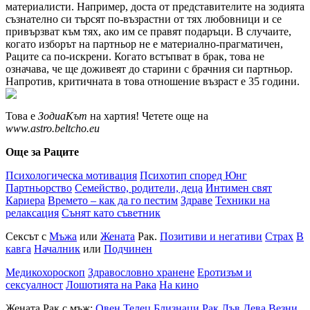
материалисти. Например, доста от представителите на зодията
съзнателно си търсят по-възрастни от тях любовници и се
привързват към тях, ако им се правят подаръци. В случаите,
когато изборът на партньор не е материално-прагматичен,
Раците са по-искрени. Когато встъпват в брак, това не
означава, че ще доживеят до старини с брачния си партньор.
Напротив, критичната в това отношение възраст е 35 години.
Това е
ЗодиаКът
на хартия! Четете още на
www.astro.beltcho.eu
Още за Раците
Психологическа мотивация
Психотип според Юнг
Партньорство
Семейство, родители, деца
Интимен свят
Кариера
Времето – как да го пестим
Здраве
Техники на
релаксация
Сънят като съветник
Сексът с
Мъжа
или
Жената
Рак.
Позитиви и негативи
Страх
В
кавга
Началник
или
Подчинен
Медикохороскоп
Здравословно хранене
Еротизъм и
сексуалност
Лошотията на Рака
На кино
Жената Рак с мъж:
Овен
Телец
Близнаци
Рак
Лъв
Дева
Везни