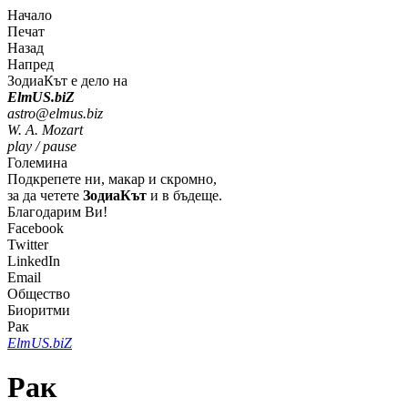
Начало
Печат
Назад
Напред
ЗодиаКът е дело на
Elm
U
S
.bi
Z
astro@elmus.biz
W. A. Mozart
play / pause
Големина
Подкрепете ни, макар и скромно,
за да четете
ЗодиаКът
и в бъдеще.
Благодарим Ви!
Facebook
Twitter
LinkedIn
Email
Общество
Биоритми
Рак
Elm
U
S
.bi
Z
Рак