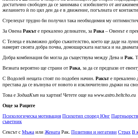
достатъчно свободен да се занимава с изобилието от ангажимен
желанието ѝ по цял ден да е в движение, погълната от контакт
Стрелецът трудно би получил така необходимия му оптимисти
За Овена
Ракът
е прекалено деликатен, за
Рака
– Овенът е пре
С Телеца е възможно добро съжителство, което ще даде на лун
намерят своята добра почва, домошарската нагласа и на двамат
Добра комбинация би могла да съществува между Дева и
Рак
. 
Везната вероятно ще страни от
Рака
, за да се предпази от еве
С Водолей нещата стоят по подобен начин.
Ракът
е прекалено 
престава да се вълнува от новото и изключително държи на сво
Това е
ЗодиаКът
на хартия! Четете още на
www.astro.beltcho.eu
Още за Раците
Психологическа мотивация
Психотип според Юнг
Партньорст
съветник
Сексът с
Мъжа
или
Жената
Рак.
Позитиви и негативи
Страх
В 