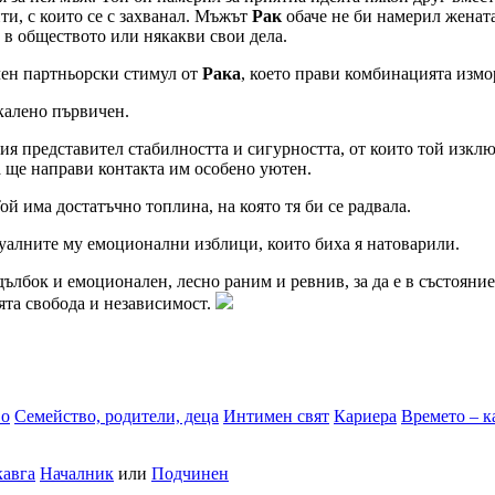
ти, с които се с захванал. Мъжът
Рак
обаче не би намерил жената
и в обществото или някакви свои дела.
чен партньорски стимул от
Рака
, което прави комбинацията измор
калено първичен.
ния представител стабилността и сигурността, от които той изк
а ще направи контакта им особено уютен.
Той има достатъчно топлина, на която тя би се радвала.
нтуалните му емоционални изблици, които биха я натоварили.
дълбок и емоционален, лесно раним и ревнив, за да е в състояни
ята свобода и независимост.
во
Семейство, родители, деца
Интимен свят
Кариера
Времето – к
кавга
Началник
или
Подчинен