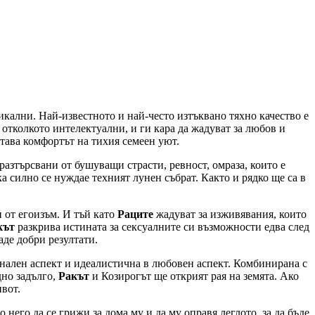
никални. Най-известното и най-често изтъквано тяхно качество е
 отколкото интелектуални, и ги кара да жадуват за любов и
става комфортът на тихия семеен уют.
 разтърсвани от бушуващи страсти, ревност, омраза, които е
а силно се нуждае техният лунен събрат. Както и рядко ще са в
и от егоизъм. И тъй като
Раците
жадуват за изживявания, които
кът
разкрива истината за сексуалните си възможности едва след
аде добри резултати.
онален аспект и идеалистична в любовен аспект. Комбинирана с
дно задълго,
Ракът
и Козирогът ще открият рая на земята. Ако
ивот.
него да се грижи за дома му и да му оправя леглото, за да бъде