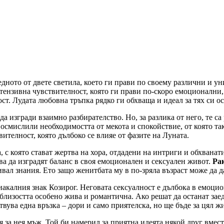
 едното от двете светила, което ги прави по своему различни и у
нтензивна чувствителност, която ги прави по-скоро емоционални,
ост. Лудата любовна тръпка рядко ги обхваща и идеал за тях си о
да изгради взаимно разбирателство. Но, за разлика от него, те са
 осмислили необходимостта от мекота и спокойствие, от която так
ителност, която дълбоко се влияе от фазите на Луната.
, с която стават жертва на хора, отдадени на интриги и обхванат
ва да изградят баланс в своя емоционален и сексуален живот.
Ра
вал знания. Ето защо женитбата му в по-зряла възраст може да д
иакалния знак Козирог. Неговата сексуалност е дълбока в емоци
 близостта особено жива и романтична. Ако решат да останат зае
твува една връзка – дори и само приятелска, но ще бъде за цял ж
а нея мъж. Той би намерил за приятна идеята някой друг вместо 