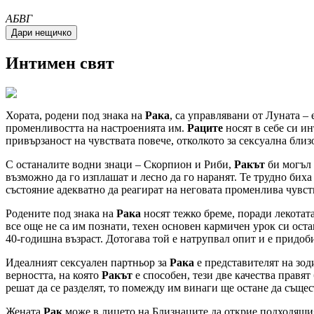
A
Б
В
Г
Интимен свят
Хората, родени под знака на
Рака
, са управлявани от Луната –
променливостта на настроенията им.
Раците
носят в себе си и
привързаност на чувствата повече, отколкото за сексуална близ
С останалите водни знаци – Скорпион и Риби,
Ракът
би могъл 
възможно да го изплашат и лесно да го наранят. Те трудно биха
състояние адекватно да реагират на неговата променлива чувств
Родените под знака на
Рака
носят тежко бреме, поради лекотата
все още не са им познати, техен основен кармичен урок си оста
40-годишна възраст. Дотогава той е натрупвал опит и е придоби
Идеалният сексуален партньор за
Рака
е представителят на зод
верността, на която
Ракът
е способен, тези две качества правят
решат да се разделят, то помежду им винаги ще остане да същес
Жената
Рак
може в лицето на Близнаците да открие подходящия з