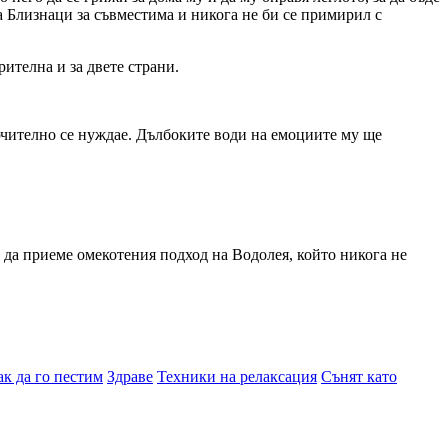
 Близнаци за съвместима и никога не би се примирил с
ителна и за двете страни.
лючително се нуждае. Дълбоките води на емоциите му ще
е да приеме омекотения подход на Водолея, който никога не
ак да го пестим
Здраве
Техники на релаксация
Сънят като