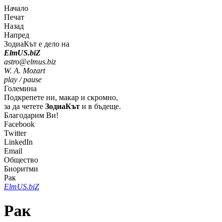
Начало
Печат
Назад
Напред
ЗодиаКът е дело на
Elm
U
S
.bi
Z
astro@elmus.biz
W. A. Mozart
play / pause
Големина
Подкрепете ни, макар и скромно,
за да четете
ЗодиаКът
и в бъдеще.
Благодарим Ви!
Facebook
Twitter
LinkedIn
Email
Общество
Биоритми
Рак
Elm
U
S
.bi
Z
Рак