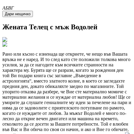
A
Б
В
Г
Жената
Телец
с мъж Водолей
Рано или късно с изненада ще откриете, че нещо във Вашата
връзка не е наред. И то след като сте положили толкова много
усилия, за да се нагодите към всичките странности на
характера му. Бурята ще се разрази, когато за рождения ден
той Ви подари книга със заглавие
Въведение в
астрологията
, вместо златното колие, в което се загледахте
предния ден, докато обикаляхте заедно по магазините. Той
упорито отказва да разбере, че Вие сте материално момиче с
материални желания и се нуждае от матери­ална любов! Ще се
уморите да слушате гениалните му идеи за печелене на пари и
няма да се задоволите с приятелското потупване по рамото,
когато се нуждаете от любов. За мъжът Водолей е много по-
лесно да открие вечен двигател или машина на времето,
отколкото да се досети за Вашите потребности. Той е влюбен
във Вас и Ви обича по своя си начин, и ако и Вие го обичате,