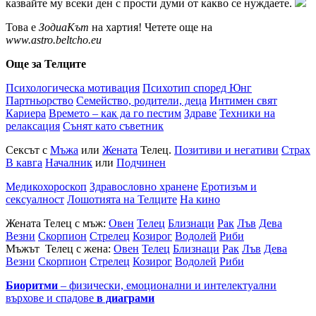
казвайте му всеки ден с прости думи от какво се нуждаете.
Това е
ЗодиаКът
на хартия! Четете още на
www.astro.beltcho.eu
Още за Телците
Психологическа мотивация
Психотип според Юнг
Партньорство
Семейство, родители, деца
Интимен свят
Кариера
Времето – как да го пестим
Здраве
Техники на
релаксация
Сънят като съветник
Сексът с
Мъжа
или
Жената
Телец.
Позитиви и негативи
Страх
В кавга
Началник
или
Подчинен
Медикохороскоп
Здравословно хранене
Еротизъм и
сексуалност
Лошотията на Телците
На кино
Жената Телец с мъж:
Овен
Телец
Близнаци
Рак
Лъв
Дева
Везни
Скорпион
Стрелец
Козирог
Водолей
Риби
Мъжът Телец с жена:
Овен
Телец
Близнаци
Рак
Лъв
Дева
Везни
Скорпион
Стрелец
Козирог
Водолей
Риби
Биоритми
– физически, емоционални и интелектуални
върхове и спадове
в диаграми