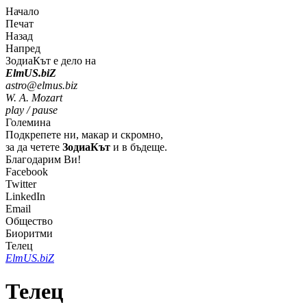
Начало
Печат
Назад
Напред
ЗодиаКът е дело на
Elm
U
S
.bi
Z
astro@elmus.biz
W. A. Mozart
play / pause
Големина
Подкрепете ни, макар и скромно,
за да четете
ЗодиаКът
и в бъдеще.
Благодарим Ви!
Facebook
Twitter
LinkedIn
Email
Общество
Биоритми
Телец
Elm
U
S
.bi
Z
Телец