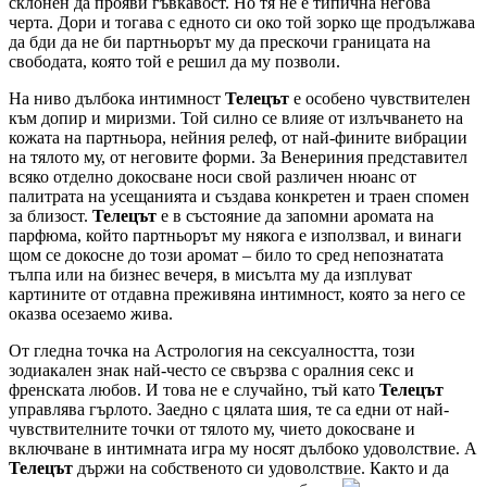
склонен да прояви гъвкавост. Но тя не е типична негова
черта. Дори и тогава с едното си око той зорко ще продължава
да бди да не би партньорът му да прескочи границата на
свободата, която той е решил да му позволи.
На ниво дълбока интимност
Телецът
е особено чувствителен
към допир и миризми. Той силно се влияе от излъчването на
кожата на партньора, нейния релеф, от най-фините вибрации
на тялото му, от неговите форми. За Венериния представител
всяко отделно докосване носи свой различен нюанс от
палитрата на усещанията и създава конкретен и траен спомен
за близост.
Телецът
е в състояние да запомни аромата на
парфюма, който партньорът му някога е използвал, и винаги
щом се докосне до този аромат – било то сред непознатата
тълпа или на бизнес вечеря, в мисълта му да изплуват
картините от отдавна преживяна интимност, която за него се
оказва осезаемо жива.
От гледна точка на Астрология на сексуалността, този
зодиакален знак най-често се свързва с оралния секс и
френската любов. И това не е случайно, тъй като
Телецът
управлява гърлото. Заедно с цялата шия, те са едни от най-
чувствителните точки от тялото му, чието докосване и
включване в интимната игра му носят дълбоко удоволствие. А
Телецът
държи на собственото си удоволствие. Както и да