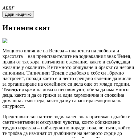
A
Б
В
Г
Интимен свят
Мощното влияние на Венера – планетата на любовта и
красотата – над представителите на зодиакалния знак
Телец
,
прави от тях хора, изпълнени с желание, както и събуждащи
желание у околните. Интимното общуване и бракът са негови
синоними. Типичният
Телец
е дълбоко в себе си
брачно
настроен
, поради което е и често срещано явление да мисли
за организиране на семейните си дела още от млади години.
Телецът
държи на дома и неговия уют, обича да има много
деца, както и да се грижи за една хармонична и спокойна
домашна атмосфера, която да му гарантира емоционална
сигурност.
Представителят на този зодиакален знак притежава дълбоки
сантиментални и сексуални чувства, които обикновено
трудно изразява – най-вероятно поради това, че пътят, който
те трябва да изминат от дълбините на неговото сърце до