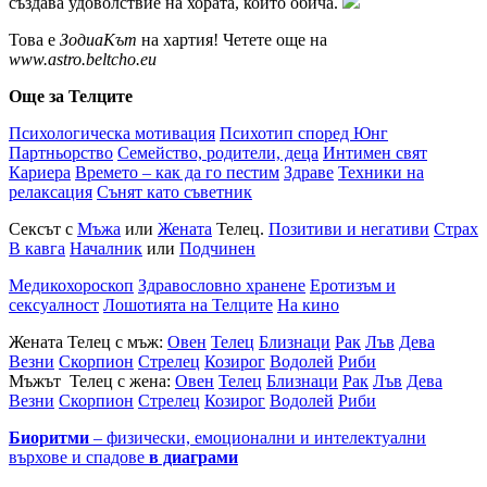
създава удоволствие на хората, които обича.
Това е
ЗодиаКът
на хартия! Четете още на
www.astro.beltcho.eu
Още за Телците
Психологическа мотивация
Психотип според Юнг
Партньорство
Семейство, родители, деца
Интимен свят
Кариера
Времето – как да го пестим
Здраве
Техники на
релаксация
Сънят като съветник
Сексът с
Мъжа
или
Жената
Телец.
Позитиви и негативи
Страх
В кавга
Началник
или
Подчинен
Медикохороскоп
Здравословно хранене
Еротизъм и
сексуалност
Лошотията на Телците
На кино
Жената Телец с мъж:
Овен
Телец
Близнаци
Рак
Лъв
Дева
Везни
Скорпион
Стрелец
Козирог
Водолей
Риби
Мъжът Телец с жена:
Овен
Телец
Близнаци
Рак
Лъв
Дева
Везни
Скорпион
Стрелец
Козирог
Водолей
Риби
Биоритми
– физически, емоционални и интелектуални
върхове и спадове
в диаграми