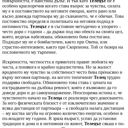
повърхността, е наистина дълъг. И тъй като
Телецът
не е
особено красноречив когато става въпрос за чувства, силата
му е в постоянството на неговите емоции, което рано или
късно довежда партньора му до съзнанието, че е обичан. Това
постоянство определя и политиката на неговия подход в
интимността.
Телецът
е в състояние методично и упорито –
често дори с години – да държи под око обекта на своята цел,
която, веднъж набелязана, обикновено бива постигана.
Подходът му не е бомбастичен, както при Овена, или
страстно-интензивен, както при Скорпиона. Той се базира на
пословичното му търпение.
Искреността, честността и прямотата правят любовта му
чиста, а понякога и крайно идеалистична. Но за жалост
вроденото му чувство за собственост често бива пренасяно и
върху неговия партньор, на когото типичният
Телец
трудно
подарява свободата. Обикновено това става с цената на
изстрадването на дълбока ревност, която е възможно да го
доведе дори и до самоунищожение. Неоспорима истина е, че
чувственото начало на
Телеца
се реализира чрез докосването.
За него физическата близост е от изключително значение и
всяка дистанция от партньора – а свободата налага дистанция
– му коства загуба на огромно количество енергия, особено в
по-младите му години. В зряла възраст, успял да установи
традиции в дома и в интимния си живот,
Телецът
сякаш е по-