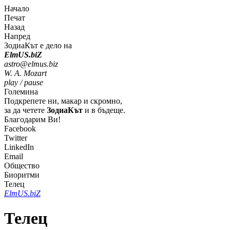
Начало
Печат
Назад
Напред
ЗодиаКът е дело на
Elm
U
S
.bi
Z
astro@elmus.biz
W. A. Mozart
play / pause
Големина
Подкрепете ни, макар и скромно,
за да четете
ЗодиаКът
и в бъдеще.
Благодарим Ви!
Facebook
Twitter
LinkedIn
Email
Общество
Биоритми
Телец
Elm
U
S
.bi
Z
Телец