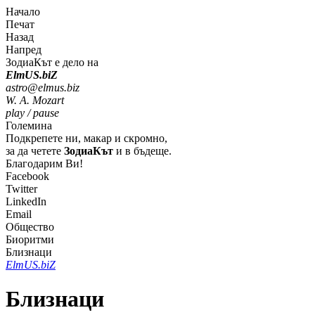
Начало
Печат
Назад
Напред
ЗодиаКът е дело на
Elm
U
S
.bi
Z
astro@elmus.biz
W. A. Mozart
play / pause
Големина
Подкрепете ни, макар и скромно,
за да четете
ЗодиаКът
и в бъдеще.
Благодарим Ви!
Facebook
Twitter
LinkedIn
Email
Общество
Биоритми
Близнаци
Elm
U
S
.bi
Z
Близнаци