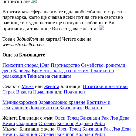
истински лъв.
В интимната сфера ще имате една любвеобилна и страстна
партньорка, която ще очаква всеки път да сте на световно
равнище и с удоволствие ще изслушва любовните Ви
признания, а това поне Ви се отдава с лекота!
Това е
ЗодиаКът
на хартия! Четете още на
www.astro.beltcho.eu
Още за Близнаците
Психотип според Юнг
Партньорство
Семейство, родители,
деца
Кариера
Времето – как да го пестим
Техники на
релаксация
Тайната на сънищата
Сексът с
Мъжа
или
Жената
Близнаци.
Позитиви и негативи
Страх
В кавга
Началник
или
Подчинен
Медикохороскоп
Здравословно хранене
Еротизъм и
сексуалност
Лошотията на Близнаците
На кино
Жената Близнаци с мъж:
Овен
Телец
Близнаци
Рак
Лъв
Дева
Везни
Скорпион
Стрелец
Козирог
Водолей
Риби
Мъжът Близнаци с жена:
Овен
Телец
Близнаци
Рак
Лъв
Дева
Везни
Скорпион
Стрелец
Козирог
Водолей
Риби