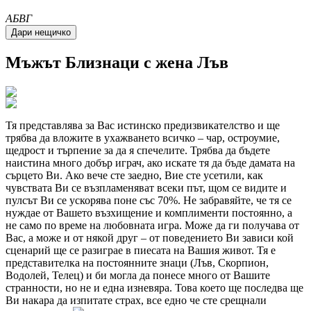
A
Б
В
Г
Мъжът
Близнаци
с жена Лъв
Тя представлява за Вас истинско предизвикателство и ще
трябва да вложите в ухажването всичко – чар, остроумие,
щедрост и търпение за да я спечелите. Трябва да бъдете
наистина много добър играч, ако искате тя да бъде дамата на
сърцето Ви. Ако вече сте заедно, Вие сте усетили, как
чувствата Ви се възпламеняват всеки път, щом се видите и
пулсът Ви се ускорява поне със 70%. Не забравяйте, че тя се
нуждае от Вашето възхище­ние и комплименти постоянно, а
не само по време на любовната игра. Може да ги получава от
Вас, а може и от някой друг – от поведението Ви зависи кой
сценарий ще се разиграе в пиесата на Вашия живот. Тя е
представителка на постоянните знаци (Лъв, Скорпион,
Водолей, Телец) и би могла да понесе много от Вашите
странности, но не и една изневяра. Това което ще последва ще
Ви накара да изпитате страх, все едно че сте срещнали