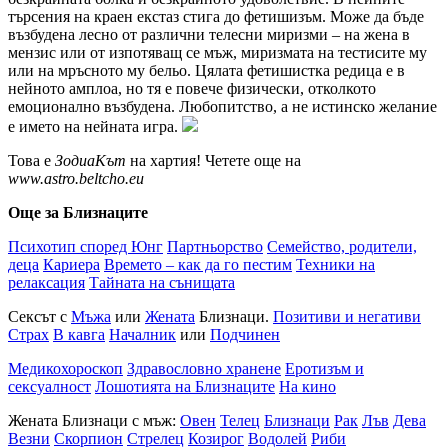
търсения на краен екстаз стига до фетишизъм. Може да бъде
възбудена лесно от различни телесни миризми – на жена в
мензис или от изпотяващ се мъж, миризмата на тестисите му
или на мръсното му бельо. Цялата фетишистка редица е в
нейното амплоа, но тя е повече физически, отколкото
емоционално възбудена. Любопитство, а не истинско желание
е името на нейната игра.
Това е
ЗодиаКът
на хартия! Четете още на
www.astro.beltcho.eu
Още за Близнаците
Психотип според Юнг
Партньорство
Семейство, родители,
деца
Кариера
Времето – как да го пестим
Техники на
релаксация
Тайната на сънищата
Сексът с
Мъжа
или
Жената
Близнаци.
Позитиви и негативи
Страх
В кавга
Началник
или
Подчинен
Медикохороскоп
Здравословно хранене
Еротизъм и
сексуалност
Лошотията на Близнаците
На кино
Жената Близнаци с мъж:
Овен
Телец
Близнаци
Рак
Лъв
Дева
Везни
Скорпион
Стрелец
Козирог
Водолей
Риби