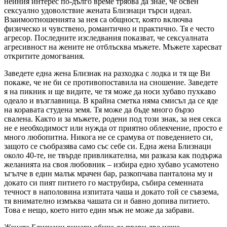
нейния интерес по-дълго време трябва да знае, че освен
сексуално удоволствие жената Близнаци търси идеал.
Взаимоотношенията за нея са общност, която включва
физическо и чувствено, романтично и практично. Тя е често
агресор. Последните изследвания показват, че сексуалната
агресивност на жените не отблъсква мъжете. Мъжете харесват
откритите домогвания.
Заведете една жена Близнак на разходка с лодка и тя ще Ви
покаже, че не би се противопоставила на сношение. Заведете
я на пикник и ще видите, че тя може да носи хубаво пухкаво
одеало и възглавница. В крайна сметка няма смисъл да се яде
на коравата студена земя. Тя може да бъде много бързо
свалена. Както и за мъжете, родени под този знак, за нея секса
не е необходимост или нужда от приятно облекчение, просто е
много любопитна. Никога не се срамува от поведението си,
защото се съобразява само със себе си. Една жена Близнаци
около 40-те, не твърде привликателна, ми разказа как подържа
желанията на своя любовник – избира едно хубаво усамотено
ъгълче в един малък мрачен бар, разкопчава панталона му и
докато си пият питието го маструбира, събира семенната
течност в наполовина изпитата чаша и докато той се съвзема,
тя внимателно измъква чашата си и бавно допива питието.
Това е нещо, което нито един мъж не може да забрави.