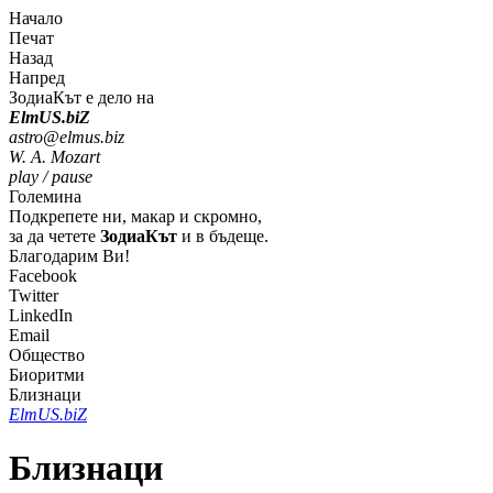
Начало
Печат
Назад
Напред
ЗодиаКът е дело на
Elm
U
S
.bi
Z
astro@elmus.biz
W. A. Mozart
play / pause
Големина
Подкрепете ни, макар и скромно,
за да четете
ЗодиаКът
и в бъдеще.
Благодарим Ви!
Facebook
Twitter
LinkedIn
Email
Общество
Биоритми
Близнаци
Elm
U
S
.bi
Z
Близнаци