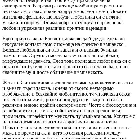
Жената Близнаци винаги обича да прави две неща
едновремено. В предиграта тя ще комбинира страстната
целувка със стимулиране на други ерогенни зони. Докато
изпълнява фелацио, ще възбуди любовника си с нежни
масажи по корема. Тя има добра интуиция за правене на
любов и упражнява различни приятни вариации.
Една приятна жена Близнци можеше да бъде доведена до
сексуален контакт само с помоща на френско шампанско.
Водеше любовника си във ваната и отваряше бутилка
шампанско. Струята, насочена към генеталната област,
възбужда­ше и двамата. След това поливаше любовника си с
остатъка от бутилката, като течността се стичаше бавно по
слабините му и после облизваше шампанското.
Жената Близнак винаги извлича голямо удоволствие от секса
и винаги търси такова. Гонена от своето неуморимо
въображение и безкрайно любопитство, тя упражнява секса
по-често от мъжете, родени под другите знаци и опитва
различни видове крайни експерименти. Често е бисексуална и
в любовните връзки със собствения си пол предпочита
промяната, играейки ту женската, ту мъжката роля. Когато е с
партньор мъж има известни садистични наклонности.
Практикува такива удоволствия като извиване тестисите на
мъжа по време на акта, като го оставя разкъсван между
безкрайната болка и безкрайното удоволствие. В нейните