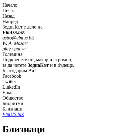
Начало
Печат
Назад
Напред
ЗодиаКът е дело на
Elm
U
S
.bi
Z
astro@elmus.biz
W. A. Mozart
play / pause
Големина
Подкрепете ни, макар и скромно,
за да четете
ЗодиаКът
и в бъдеще.
Благодарим Ви!
Facebook
Twitter
LinkedIn
Email
Общество
Биоритми
Близнаци
Elm
U
S
.bi
Z
Близнаци