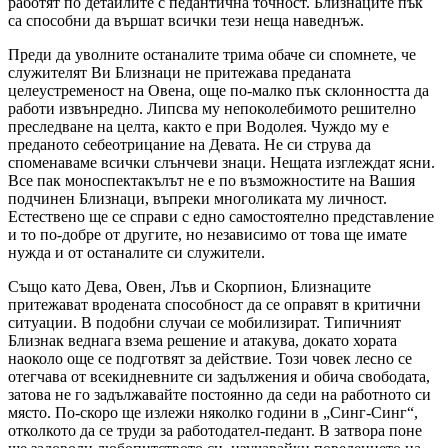
работят по детайлите с педантична точност. Близнаците пък
са способни да вършат всички тези неща наведнъж.
Преди да уволните останалите трима обаче си спомнете, че
служителят Ви Близнаци не притежава преданата
целеустременост на Овена, още по-малко пък склонността да
работи извънредно. Липсва му непоколебимото решително
преследване на целта, както е при Водолея. Чуждо му е
преданото себеотрицание на Девата. Не си струва да
споменаваме всички слънчеви знаци. Нещата изглеждат ясни.
Все пак моноспектакълът не е по възможностите на Вашия
подчинен Близнаци, въпреки многоликата му личност.
Естествено ще се справи с едно самостоятелно представление
и то по-добре от другите, но независимо от това ще имате
нужда и от останалите си служители.
Също като Дева, Овен, Лъв и Скорпион, Близнаците
притежават вродената способност да се оправят в критични
ситуации. В подобни случаи се мобилизират. Типичният
Близнак веднага взема решение и атакува, докато хората
наоколо още се подготвят за действие. Този човек лесно се
отегчава от всекидневните си задължения и обича свободата,
затова не го задължавайте постоянно да седи на работното си
място. По-скоро ще излежи няколко години в
Синг-Синг
,
отколкото да се труди за работодател-педант. В затвора поне