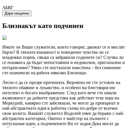
A
Б
В
Г
Близнакът като подчинен
Имате ли Ваши служители, които говорят, движат се и мислят
бързо? В тяхната външност и поведение чувства ли се
младежки порив, сякаш са забравили годините си? Случва ли
се понякога да бъдат непостоянни и недоволни, оригинални и
нетърпеливи? Умно сте постъпили наистина – без съмнение
сте назначили на работа няколко Близнаци.
Лесно е да се прозре причината. Вероятно не сте устояли на
тяхното обаяние и лукавство, и особено на блестящия им
интелект и богато въображение. След като вече сте имали
възможност да добиете представа как действат тези хора на
Меркурий, навярно сте забелязали, че могат да превърнат и
най-абстрактната идея в работна схема по-добре от всички
свои колеги. Вашият служител Водолей умее да борави с най-
абстрактни категории, Овенът е майстор на пълните с
ентусиазъм идеи, а подчинените Ви от зодия Дева могат да