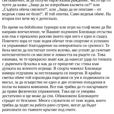
светкавично, за да получи бързо възнаграждение. Често ще го
чуете да казва:
Защо да не изпробвам късмета си?
или
Съдбата обича смелите!
, или
Защо да не опитаме – от
веднъж глава не боли!
. И той опитва. Само веднъж обаче. На
втория път вече му е дотегнало.
По време на бейзболни турнири или игри на голф може да Ви
направи впечатление, че Вашият подчинен Близнаци отсъства
или пък е прекалено разсеян (което при него е едно и също).
Повечето хора от тази зодия обичат тези спортове и успешно
ги упражняват благодарение на невероятната си сръчност. Те
биха могли да постигнат почти всичко, ако успеят да съчетаят
интелигентното си мислене и ловкостта на ръцете си. Това
означава, че те прекрасно знаят как да нанесат удар по топката
с дървената бухалка и как да се прицелят със стика към
дупката на зеленото игрище. В спорта човекът Близнаци
намира отдушник за нестихващата си енергия. В крайна
сметка обаче той изразходва пъргавия си ум и подвижната си
мисъл, за да осъществи не едно и две отлични попадения в
полза на вашата компания. Все пак трябва да го насърчавате
да прави физически упражнения. Така ще се уморява
достатъчно и ще може да спи. Обикновено Близнаците
страдат от безсъние. Много служители от тази зодия, които
трябва да ходят на работа рано сутрин, могат да бъдат
разпознати по тъмните кръгове под очите.