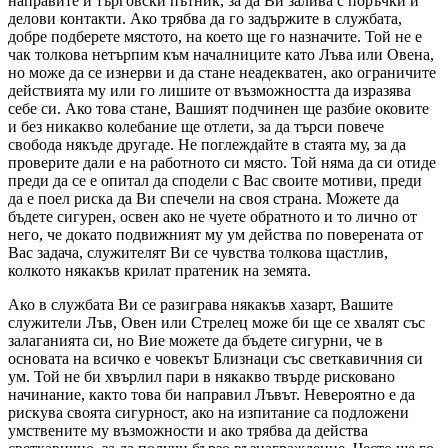
направите и търговски пътник, за да Ви залива с поръчки и
делови контакти. Ако трябва да го задържите в службата,
добре подберете мястото, на което ще го назначите. Той не е
чак толкова нетърпим към началниците като Лъва или Овена,
но може да се изнерви и да стане неадекватен, ако ограничите
действията му или го лишите от възможността да изразява
себе си. Ако това стане, Вашият подчинен ще разбие оковите
и без никакво колебание ще отлети, за да търси повече
свобода някъде другаде. Не поглеждайте в стаята му, за да
проверите дали е на работното си място. Той няма да си отиде
преди да се е опитал да сподели с Вас своите мотиви, преди
да е поел риска да Ви спечели на своя страна. Можете да
бъдете сигурен, освен ако не чуете обратното и то лично от
него, че докато подвижният му ум действа по поверената от
Вас задача, служителят Ви се чувства толкова щастлив,
колкото някакъв крилат пратеник на земята.
Ако в службата Ви се разиграва някакъв хазарт, Вашите
служители Лъв, Овен или Стрелец може би ще се хвалят със
залаганията си, но Вие можете да бъдете сигурни, че в
основата на всичко е човекът Близнаци със светкавичния си
ум. Той не би хвърлил пари в някакво твърде рисковано
начинание, както това би направил Лъвът. Невероятно е да
рискува своята сигурност, ако на изпитание са подложени
умствените му възможности и ако трябва да действа