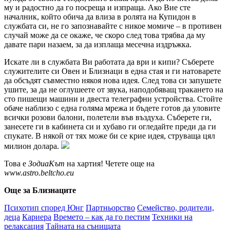
му и радостно да го посреща и изпраща. Ако Вие сте
началник, който обича да влиза в ролята на Купидон в
службата си, не го запознавайте с никое момиче – в противен
случай може да се окаже, че скоро след това трябва да му
давате пари назаем, за да изплаща месечна издръжка.
Искате ли в службата Ви работата да ври и кипи? Съберете
служителите си Овен и Близнаци в една стая и ги натоварете
да обсъдят съвместно някоя нова идея. След това си запушете
ушите, за да не оглушеете от звука, наподобяващ тракането на
сто пишещи машини и двеста телеграфни устройства. Стойте
обаче наблизо с една голяма мрежа и бъдете готов да уловите
всички розови балони, полетели във въздуха. Съберете ги,
занесете ги в кабинета си и хубаво ги огледайте преди да ги
спукате. В някой от тях може би се крие идея, струваща цял
милион долара.
Това е
ЗодиаКът
на хартия! Четете още на
www.astro.beltcho.eu
Още за Близнаците
Психотип според Юнг
Партньорство
Семейство, родители,
деца
Кариера
Времето – как да го пестим
Техники на
релаксация
Тайната на сънищата