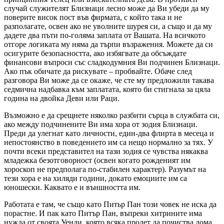
случай служителят Близнаци лесно може да Ви убеди да му
поверите висок пост във фирмата, с който така и не
разполагате, освен ако не уволните шурея си, а също и да му
дадете два пъти по-голяма заплата от Вашата. На всичкото
отгоре логиката му няма да търпи възражения. Можете да си
осигурите безопасността, ако избягвате да обсъждате
финансови въпроси със сладкодумния Ви подчинен Близнаци.
Ако пък обичате да рискувате – пробвайте. Обаче след
разговора Ви може да се окаже, че сте му предложили такава
седмична надбавка към заплатата, която би стигнала за цяла
година на двойка Деви или Раци.
Възможно е да срещнете няколко разбити сърца в службата си,
ако между подчинените Ви има хора от зодия Близнаци.
Преди да улегнат като личности, един-два флирта в месеца и
непостоянство в поведението им са нещо нормално за тях. У
почти всеки представител на тази зодия се чувства някаква
младежка безотговорност (освен когато рожденият им
хороскоп не предполага по-стабилен характер). Разумът на
тези хора е на хиляди години, докато емоциите им са
юношески. Каквато е и външността им.
Работата е там, че също като Питьр Пан този човек не иска да
порастне. И пак като Питър Пан, въпреки хитрините има
нужда от своята Уенди, която всяка пролет да почиства дома