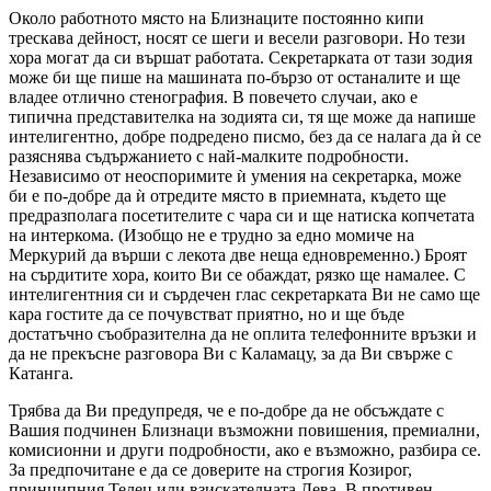
Около работното място на Близнаците постоянно кипи
трескава дейност, носят се шеги и весели разговори. Но тези
хора могат да си вършат работата. Секретарката от тази зодия
може би ще пише на машината по-бързо от останалите и ще
владее отлично стенография. В повечето случаи, ако е
типична представителка на зодията си, тя ще може да напише
интелигентно, добре подредено писмо, без да се налага да ѝ се
разяснява съдържанието с най-малките по­дробности.
Независимо от неоспоримите ѝ умения на секретарка, може
би е по-добре да ѝ отредите място в приемната, където ще
предразполага посетителите с чара си и ще натиска копчетата
на интеркома. (Изобщо не е трудно за едно момиче на
Меркурий да върши с лекота две неща едновременно.) Броят
на сърдитите хора, които Ви се обаждат, рязко ще намалее. С
интелигентния си и сърдечен глас секретарката Ви не само ще
кара гостите да се почувстват приятно, но и ще бъде
достатъчно съобразителна да не оплита телефонните връзки и
да не прекъсне разговора Ви с Каламацу, за да Ви свърже с
Катанга.
Трябва да Ви предупредя, че е по-добре да не обсъждате с
Вашия подчинен Близнаци възможни повишения, премиални,
комисионни и други подробности, ако е възможно, разбира се.
За предпочитане е да се доверите на строгия Козирог,
принципния Телец или взискателната Дева. В противен