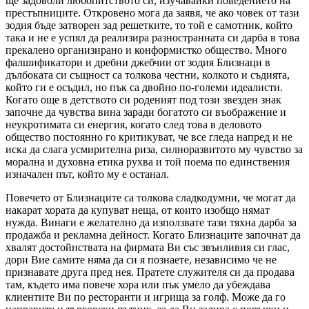
ще задоволи любопитството си, изучавайки поведението на
престъпниците. Откровено мога да заявя, че ако човек от тази
зодия бъде затворен зад решетките, то той е самотник, който
така и не е успял да реализира разностранната си дарба в това
прекалено организирано и конформистко общество. Много
фалшификатори и дребни джебчии от зодия Близнаци в
дълбоката си същност са толкова честни, колкото и съдията,
който ги е осъдил, но пък са двойно по-големи идеалисти.
Когато още в детството си роденият под този звезден знак
започне да чувства вина заради богатото си въображение и
неукротимата си енергия, когато след това в деловото
общество постоянно го критикуват, че все гледа напред и не
иска да слага усмирителна риза, силноразвитото му чувство за
морална и духовна етика рухва и той поема по единствения
изначален път, който му е останал.
Повечето от Близнаците са толкова сладкодумни, че могат да
накарат хората да купуват неща, от които изобщо нямат
нужда. Винаги е желателно да използвате тази тяхна дарба за
продажба и рекламна дейност. Когато Близнаците започнат да
хвалят достойнствата на фирмата Ви със звънливия си глас,
дори Вие самите няма да си я познаете, независимо че не
признавате друга пред нея. Пратете служителя си да продава
там, където има повече хора или пък умело да убеждава
клиентите Ви по ресторанти и игрища за голф. Може да го